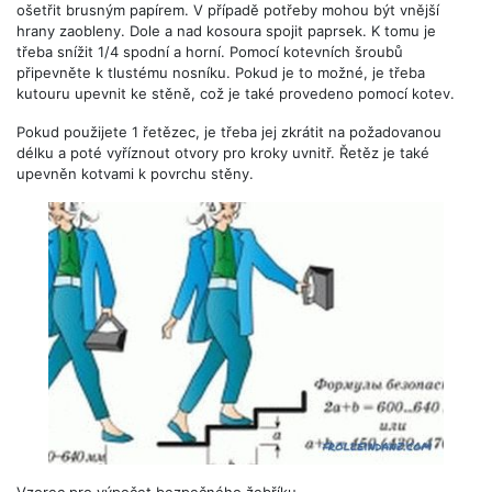
ošetřit brusným papírem. V případě potřeby mohou být vnější
hrany zaobleny. Dole a nad kosoura spojit paprsek. K tomu je
třeba snížit 1/4 spodní a horní. Pomocí kotevních šroubů
připevněte k tlustému nosníku. Pokud je to možné, je třeba
kutouru upevnit ke stěně, což je také provedeno pomocí kotev.
Pokud použijete 1 řetězec, je třeba jej zkrátit na požadovanou
délku a poté vyříznout otvory pro kroky uvnitř. Řetěz je také
upevněn kotvami k povrchu stěny.
Vzorec pro výpočet bezpečného žebříku.