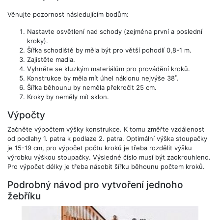
Věnujte pozornost následujícím bodům:
Nastavte osvětlení nad schody (zejména první a poslední
kroky).
Šířka schodiště by měla být pro větší pohodlí 0,8-1 m.
Zajistěte madla.
Vyhněte se kluzkým materiálům pro provádění kroků.
Konstrukce by měla mít úhel náklonu nejvýše 38˚.
Šířka běhounu by neměla překročit 25 cm.
Kroky by neměly mít sklon.
Výpočty
Začněte výpočtem výšky konstrukce. K tomu změřte vzdálenost
od podlahy 1. patra k podlaze 2. patra. Optimální výška stoupačky
je 15-19 cm, pro výpočet počtu kroků je třeba rozdělit výšku
výrobku výškou stoupačky. Výsledné číslo musí být zaokrouhleno.
Pro výpočet délky je třeba násobit šířku běhounu počtem kroků.
Podrobný návod pro vytvoření jednoho
žebříku