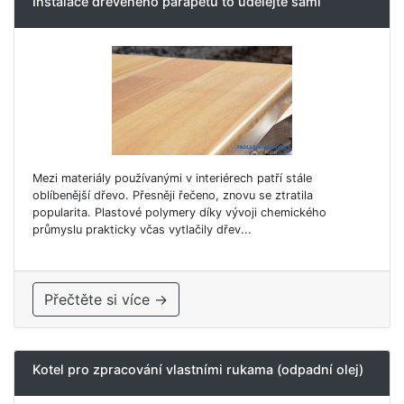
Instalace dřevěného parapetu to udělejte sami
Mezi materiály používanými v interiérech patří stále
oblíbenější dřevo. Přesněji řečeno, znovu se ztratila
popularita. Plastové polymery díky vývoji chemického
průmyslu prakticky včas vytlačily dřev...
Přečtěte si více →
Kotel pro zpracování vlastními rukama (odpadní olej)