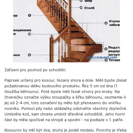
Zařízení pro pochod po schodišti.
Paprsek určený pro kosour, řezaný shora a dole. Měli byste získat
požadovanou délku budoucího produktu. Řez 5 cm od dna (1
tloušťka běhounu). Poté byste měli řezat otvory pro kroky. Na
čtverečku označte výšku stoupačky a šířku běhounu, vezmeme-li
jej od 2-4 cm, toto označení by mělo být přeneseno do vnitřku
nosníku. Pomocí pily nebo skládačky odstraňte všechny zbytečné.
Umístěte koš, kam chcete umístit dřevěné schodiště. Jeho horní
část by měla spočívat na stropě a spodní - na podlaze v 1. patře.
Kosourov by měl být dva, druhý je podél modelu. Povrchy je třeba