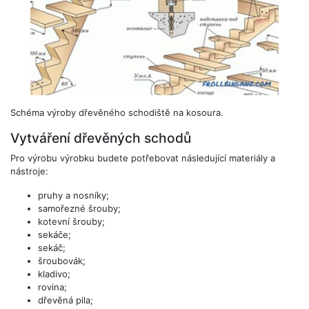
Schéma výroby dřevěného schodiště na kosoura.
Vytváření dřevěných schodů
Pro výrobu výrobku budete potřebovat následující materiály a
nástroje:
pruhy a nosníky;
samořezné šrouby;
kotevní šrouby;
sekáče;
sekáč;
šroubovák;
kladivo;
rovina;
dřevěná pila;