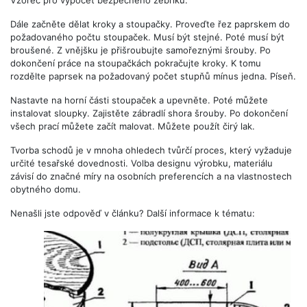
Dále začněte dělat kroky a stoupačky. Proveďte řez paprskem do
požadovaného počtu stoupaček. Musí být stejné. Poté musí být
broušené. Z vnějšku je přišroubujte samořeznými šrouby. Po
dokončení práce na stoupačkách pokračujte kroky. K tomu
rozdělte paprsek na požadovaný počet stupňů mínus jedna. Píseň.
Nastavte na horní části stoupaček a upevněte. Poté můžete
instalovat sloupky. Zajistěte zábradlí shora šrouby. Po dokončení
všech prací můžete začít malovat. Můžete použít čirý lak.
Tvorba schodů je v mnoha ohledech tvůrčí proces, který vyžaduje
určité tesařské dovednosti. Volba designu výrobku, materiálu
závisí do značné míry na osobních preferencích a na vlastnostech
obytného domu.
Nenašli jste odpověď v článku? Další informace k tématu: