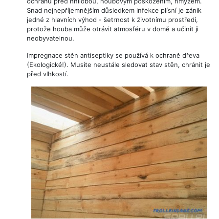
ochranu před hnilobou, houbovým poškozením, hmyzem.
Snad nejnepříjemnějším důsledkem infekce plísní je zánik
jedné z hlavních výhod - šetrnost k životnímu prostředí,
protože houba může otrávit atmosféru v domě a učinit ji
neobyvatelnou.
Impregnace stěn antiseptiky se používá k ochraně dřeva
(Ekologické!). Musíte neustále sledovat stav stěn, chránit je
před vlhkostí.