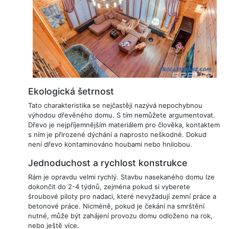
Ekologická šetrnost
Tato charakteristika se nejčastěji nazývá nepochybnou
výhodou dřevěného domu. S tím nemůžete argumentovat.
Dřevo je nejpříjemnějším materiálem pro člověka, kontaktem
s ním je přirozené dýchání a naprosto neškodné. Dokud
není dřevo kontaminováno houbami nebo hnilobou.
Jednoduchost a rychlost konstrukce
Rám je opravdu velmi rychlý. Stavbu nasekaného domu lze
dokončit do 2-4 týdnů, zejména pokud si vyberete
šroubové piloty pro nadaci, které nevyžadují zemní práce a
betonové práce. Nicméně, pokud je čekání na smrštění
nutné, může být zahájení provozu domu odloženo na rok,
nebo ještě více.