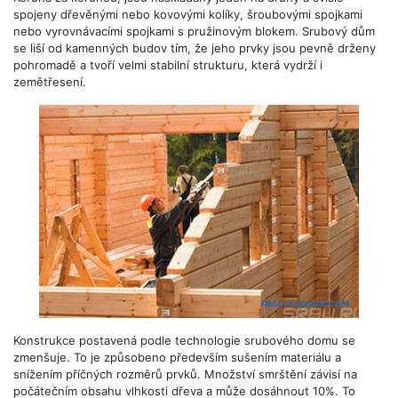
spojeny dřevěnými nebo kovovými kolíky, šroubovými spojkami
nebo vyrovnávacími spojkami s pružinovým blokem. Srubový dům
se liší od kamenných budov tím, že jeho prvky jsou pevně drženy
pohromadě a tvoří velmi stabilní strukturu, která vydrží i
zemětřesení.
Konstrukce postavená podle technologie srubového domu se
zmenšuje. To je způsobeno především sušením materiálu a
snížením příčných rozměrů prvků. Množství smrštění závisí na
počátečním obsahu vlhkosti dřeva a může dosáhnout 10%. To