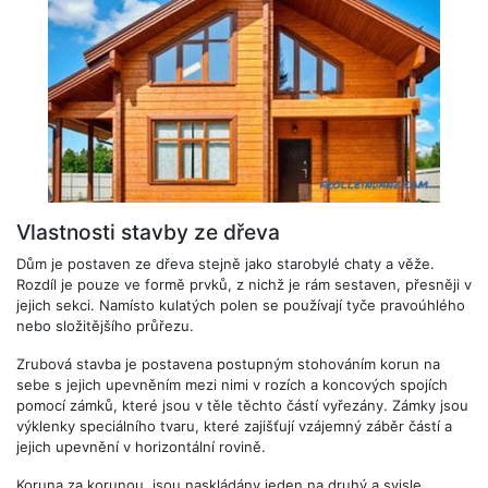
Vlastnosti stavby ze dřeva
Dům je postaven ze dřeva stejně jako starobylé chaty a věže.
Rozdíl je pouze ve formě prvků, z nichž je rám sestaven, přesněji v
jejich sekci. Namísto kulatých polen se používají tyče pravoúhlého
nebo složitějšího průřezu.
Zrubová stavba je postavena postupným stohováním korun na
sebe s jejich upevněním mezi nimi v rozích a koncových spojích
pomocí zámků, které jsou v těle těchto částí vyřezány. Zámky jsou
výklenky speciálního tvaru, které zajišťují vzájemný záběr částí a
jejich upevnění v horizontální rovině.
Koruna za korunou, jsou naskládány jeden na druhý a svisle