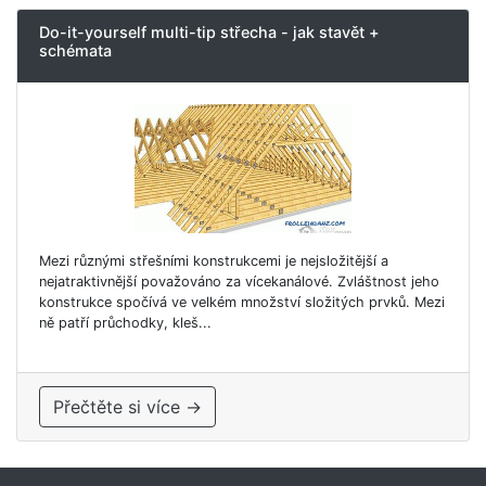
Do-it-yourself multi-tip střecha - jak stavět +
schémata
Mezi různými střešními konstrukcemi je nejsložitější a
nejatraktivnější považováno za vícekanálové. Zvláštnost jeho
konstrukce spočívá ve velkém množství složitých prvků. Mezi
ně patří průchodky, kleš...
Přečtěte si více →