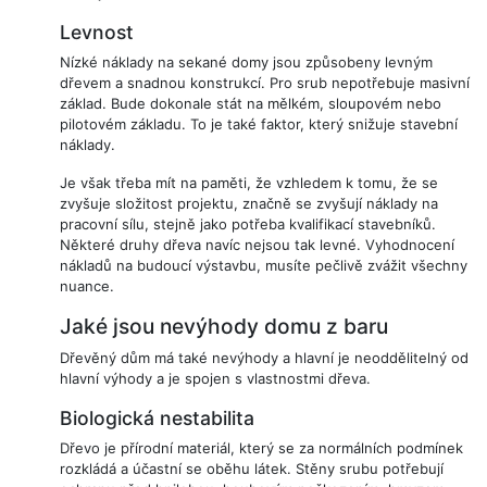
Levnost
Nízké náklady na sekané domy jsou způsobeny levným
dřevem a snadnou konstrukcí. Pro srub nepotřebuje masivní
základ. Bude dokonale stát na mělkém, sloupovém nebo
pilotovém základu. To je také faktor, který snižuje stavební
náklady.
Je však třeba mít na paměti, že vzhledem k tomu, že se
zvyšuje složitost projektu, značně se zvyšují náklady na
pracovní sílu, stejně jako potřeba kvalifikací stavebníků.
Některé druhy dřeva navíc nejsou tak levné. Vyhodnocení
nákladů na budoucí výstavbu, musíte pečlivě zvážit všechny
nuance.
Jaké jsou nevýhody domu z baru
Dřevěný dům má také nevýhody a hlavní je neoddělitelný od
hlavní výhody a je spojen s vlastnostmi dřeva.
Biologická nestabilita
Dřevo je přírodní materiál, který se za normálních podmínek
rozkládá a účastní se oběhu látek. Stěny srubu potřebují