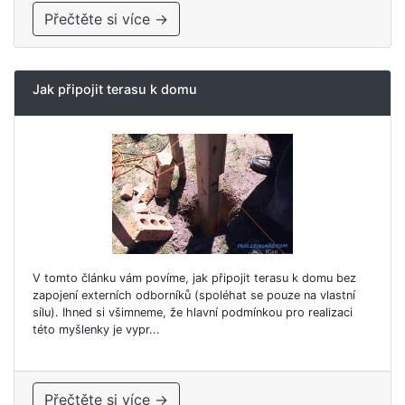
Přečtěte si více →
Jak připojit terasu k domu
V tomto článku vám povíme, jak připojit terasu k domu bez
zapojení externích odborníků (spoléhat se pouze na vlastní
sílu). Ihned si všimneme, že hlavní podmínkou pro realizaci
této myšlenky je vypr...
Přečtěte si více →