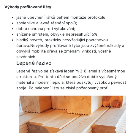
Výhody profilované lišty:
jasné upevnění ráfků během montáže protokolu;
spolehlivé a levné těsnění spojů;
dobrá ochrana proti vyfukování;
snížené smrštění, obvykle nepřesahující 5%;
hladký povrch, prakticky nevyžadující povrchovou
úpravu.Nevýhody profilované tyče jsou zvýšené náklady a
obvyklá mobilita dřeva se změnami vlhkosti, včetně
sezónních.
Lepené řezivo
Lepené řezivo se získává lepením 3-8 lamel s vícesměrnou
strukturou. Pro tento účel se používá dobře vysušený
materiál a moderní lepidla, která poskytují vysokou pevnost
spoje. Po nalepení lišty se získá požadovaný profil.