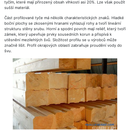
tyčím, které mají přirozený obsah vlhkosti asi 20%. Lze však použít
sušší materiál.
Část profilované tyče má několik charakteristických znaků. Hladké
boční plochy se zkosenými hranami vyhlazují rohy a tvoří lineární
strukturu stěny srubu. Horní a spodní povrch mají reliéf, který tvoří
zámek, který upevňuje prvky sousedních korun a přispívá k
utěsnění mezilehlých švů. Složitost profilu se u výrobců může
značně lišit. Profil okrajových oblastí zabraňuje proudění vody do
švu.