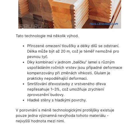
Tato technologie má několik výhod.
Přirozené omezení tloušťky a délky dílů se odstraní.
Délka může být až 20 m, což je téměř nemožné pro
pevnou tyč.
Díky kombinaci v jednom „balíčku“ lamel s různým
uspořádáním ročních vrstev jsou případné deformace
kompenzovány při změnách vlhkosti. Glulam je
prakticky nepodléhající deformaci.
Smršťování dřevostavby z vrstveného dřeva
nepřesahuje 1–3%, což umožňuje zrychlení
zprovoznění budovy.
Hladké stěny s hladkými povrchy.
V porovnání s méně technologickými protějšky existuje
pouze jedna významná nevýhoda tohoto materiálu -
nejvyšší hodnota mezi nimi.