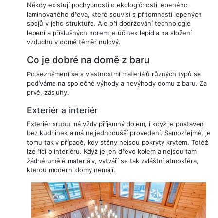
Někdy existují pochybnosti o ekologičnosti lepeného
laminovaného dřeva, které souvisí s přítomností lepených
spojů v jeho struktuře. Ale při dodržování technologie
lepení a příslušných norem je účinek lepidla na složení
vzduchu v domě téměř nulový.
Co je dobré na domě z baru
Po seznámení se s vlastnostmi materiálů různých typů se
podíváme na společné výhody a nevýhody domu z baru. Za
prvé, zásluhy.
Exteriér a interiér
Exteriér srubu má vždy příjemný dojem, i když je postaven
bez kudrlinek a má nejjednodušší provedení. Samozřejmě, je
tomu tak v případě, kdy stěny nejsou pokryty krytem. Totéž
lze říci o interiéru. Když je jen dřevo kolem a nejsou tam
žádné umělé materiály, vytváří se tak zvláštní atmosféra,
kterou moderní domy nemají.