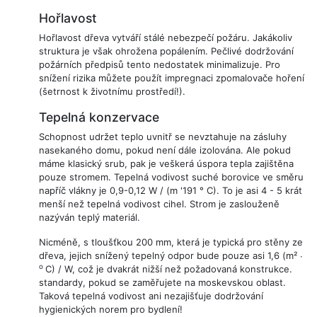
Hořlavost
Hořlavost dřeva vytváří stálé nebezpečí požáru. Jakákoliv
struktura je však ohrožena popálením. Pečlivé dodržování
požárních předpisů tento nedostatek minimalizuje. Pro
snížení rizika můžete použít impregnaci zpomalovače hoření
(šetrnost k životnímu prostředí!).
Tepelná konzervace
Schopnost udržet teplo uvnitř se nevztahuje na zásluhy
nasekaného domu, pokud není dále izolována. Ale pokud
máme klasický srub, pak je veškerá úspora tepla zajištěna
pouze stromem. Tepelná vodivost suché borovice ve směru
napříč vlákny je 0,9-0,12 W / (m '191 ° C). To je asi 4 - 5 krát
menší než tepelná vodivost cihel. Strom je zaslouženě
nazýván teplý materiál.
Nicméně, s tloušťkou 200 mm, která je typická pro stěny ze
dřeva, jejich snížený tepelný odpor bude pouze asi 1,6 (m² ∙
o
C) / W, což je dvakrát nižší než požadovaná konstrukce.
standardy, pokud se zaměřujete na moskevskou oblast.
Taková tepelná vodivost ani nezajišťuje dodržování
hygienických norem pro bydlení!