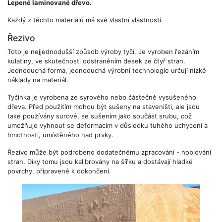
Lepené laminované dřevo.
Každý z těchto materiálů má své vlastní vlastnosti.
Řezivo
Toto je nejjednodušší způsob výroby tyčí. Je vyroben řezáním
kulatiny, ve skutečnosti odstraněním desek ze čtyř stran.
Jednoduchá forma, jednoduchá výrobní technologie určují nízké
náklady na materiál.
Tyčinka je vyrobena ze syrového nebo částečně vysušeného
dřeva. Před použitím mohou být sušeny na staveništi, ale jsou
také používány surové, se sušením jako součást srubu, což
umožňuje vyhnout se deformacím v důsledku tuhého uchycení a
hmotnosti, umístěného nad prvky.
Řezivo může být podrobeno dodatečnému zpracování - hoblování
stran. Díky tomu jsou kalibrovány na šířku a dostávají hladké
povrchy, připravené k dokončení.