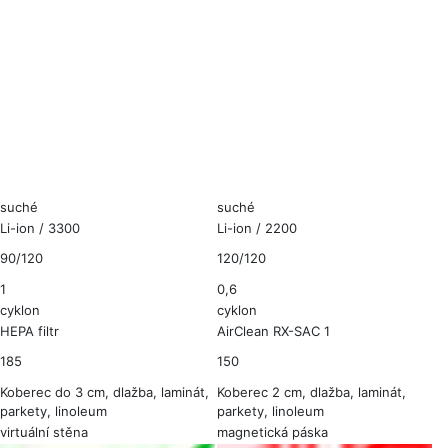
suché
suché
Li-ion / 3300
Li-ion / 2200
90/120
120/120
1
0,6
cyklon
cyklon
HEPA filtr
AirClean RX-SAC 1
185
150
Koberec do 3 cm, dlažba, laminát,
Koberec 2 cm, dlažba, laminát,
parkety, linoleum
parkety, linoleum
virtuální stěna
magnetická páska