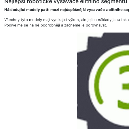
Nejlepší robotické vysavače elitního segmentu
Následující modely patří mezi nejúspěšnější vysavače z elitního s
Všechny tyto modely mají vynikající výkon, ale jejich náklady jsou tak
Podívejme se na ně podrobněji a začneme je porovnávat.