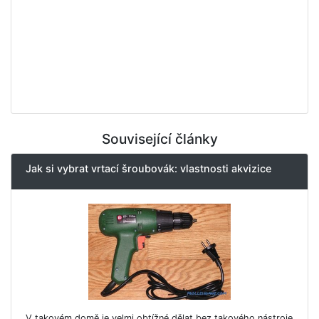
Související články
Jak si vybrat vrtací šroubovák: vlastnosti akvizice
V takovém domě je velmi obtížné dělat bez takového nástroje