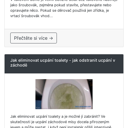
jako šroubovák, zejména pokud stavíte, přestavujete nebo
opravujete něco. Pokud se děrovač používá jen zřídka, je
vrtací šroubovák vhod...
Přečtěte si více →
Jak eliminovat ucpání toalety - jak odstranit ucpání v
záchodě
Jak eliminovat ucpání toalety a je možné jí zabránit? Ve
skutečnosti je ucpání záchodové mísy docela přirozeným
jevem a může nastat, i když není instalatér příliš intenzivně