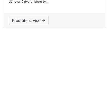
dýhované dveře, které tv...
Přečtěte si více →