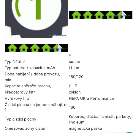
>
Typ čištění
suché
Typ baterie / kapacita, mAh
Li-ion
Doba nabíjení / doba provozu,
180/120
min.
Kapacita sběrače prachu, l
0 , 7
Předotorový filtr
cyklon
Výfukový filtr
HEPA Ultra Performance
Čistící plocha na jednom náboji, m
160
2
Koberec, dlažba, laminát, parkety,
Typ čisticí plochy
linoleum
Omezovač zóny čištění
magnetická páska