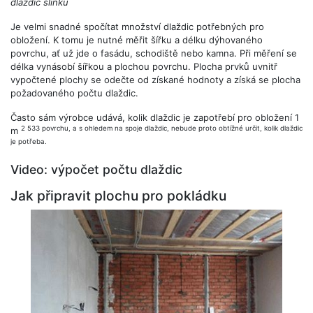
dlaždic slinku
Je velmi snadné spočítat množství dlaždic potřebných pro
obložení. K tomu je nutné měřit šířku a délku dýhovaného
povrchu, ať už jde o fasádu, schodiště nebo kamna. Při měření se
délka vynásobí šířkou a plochou povrchu. Plocha prvků uvnitř
vypočtené plochy se odečte od získané hodnoty a získá se plocha
požadovaného počtu dlaždic.
Často sám výrobce udává, kolik dlaždic je zapotřebí pro obložení 1
2 533 povrchu, a s ohledem na spoje dlaždic, nebude proto obtížné určit, kolik dlaždic
m
je potřeba.
Video: výpočet počtu dlaždic
Jak připravit plochu pro pokládku