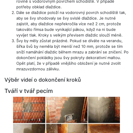
rovině s vodorovným povrchem schodiště. V případě
potřeby obklad dlaždice.
Dále se dlaždice položí na vodorovný povrch schodiště tak,
aby se švy shodovaly se švy svislé dlaždice. Je nutné
zajistit, aby dlaždice nepřekročila více než 2 cm, protože
takováto římsa bude vynikající pákou, když na ni bude
vyvíjet tlak. Kroky s velkým převisem dlaždic slouží méně.
Švy by měly zůstat prázdné. Pokud se díváte na verandu,
šířka švů by neměla být menší než 10 mm, protože se tím
sníží namáhání dlaždic během mrazu a zabrání se zničení. Po
dokončení pokládky jsou švy pokryty dekorativní maltou.
Opět platí, že v případě vnějšího obložení je nutné zvolit
mrazuvzdornou zálivku.
Výběr videí o dokončení kroků
Tváří v tvář pecím