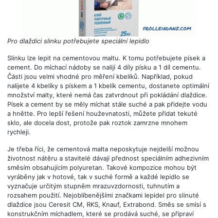
Pro dlaždici slinku potřebujete speciální lepidlo
Slinku lze lepit na cementovou maltu. K tomu potřebujete písek a
cement. Do míchací nádoby se nalijí 4 díly písku a 1 díl cementu.
Části jsou velmi vhodné pro měření kbelíků. Například, pokud
nalijete 4 kbelíky s pískem a 1 kbelík cementu, dostanete optimální
množství malty, které nemá čas zatvrdnout při pokládání dlaždice.
Písek a cement by se měly míchat stále suché a pak přidejte vodu
a hnětte. Pro lepší řešení houževnatosti, můžete přidat tekuté
sklo, ale docela dost, protože pak roztok zamrzne mnohem
rychleji.
Je třeba říci, že cementová malta neposkytuje nejdelší možnou
životnost nátěru a stavitelé dávají přednost speciálním adhezivním
směsím obsahujícím polyuretan. Takové kompozice mohou být
vyráběny jak v hotové, tak v suché formě a každé lepidlo se
vyznačuje určitým stupněm mrazuvzdornosti, tuhnutím a
rozsahem použití. Nejoblíbenějšími značkami lepidel pro slinuté
dlaždice jsou Ceresit CM, RKS, Knauf, Extrabond. Směs se smísí s
konstrukčním míchadlem, které se prodává suché, se připraví