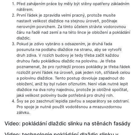
Před zahájením práce by měly být stěny opatřeny základním
nátěrem.
První řádek je zpravidla velmi pracný, protože musíte
nastavit velikost dlaždice na stejnou úroveň, počínaje
nerovným povrchem. Za tímto účelem strávte vodorovnou
čáru na řadě nad zemí a na této lince je obložení a pokládání
dlaždic.
Pokud je zdivo vybráno s odsazením, je druhá řada
posunuta na podlahu dlaždice na stranu, aby se vytvořil
druh zdiva. V rozích budovy je tedy třeba začít každou
druhou řadu pokládkou dlaždic na polovinu. Je třeba
poznamenat, že pro rychlejší proces pokládky je třeba řádek
rozložit první řádek na úroveň, pak jeden roh, střídavě celou
a polovinu dlaždice. Tento postup dovoluje zapadnout do
obložení, aniž by byl rušen oříznutím. Není však nutné lepit
dlaždice na dva rohy najednou, protože je obtížné spočítat,
jaká velikost poloviny bude potřebná pro druhý roh.
Švy se po zaschnutí lepidla zavřou a separátory se odstraní.
Pro spoje je nutné použít vodotěsnou a mrazuvzdornou
zálivku.
Video: pokládání dlaždic slinku na stěnách fasády
Video: technologie pokládání dlaždic slinku v