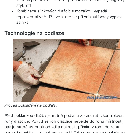
styl, loft.
Kombinace slinkových dlaždic s mozaikou vypadá
reprezentativně. 17 , ze které se při vniknutí vody vyplaví
zálivka.
Technologie na podlaze
Proces pokládání na podlahu
Před pokládkou dlažby je nutné podlahu zpracovat, zkontrolovat
rohy dlaždice. Pokud se roh dlaždice nevejde do rohu místnosti,
pak je nutné ustoupit od zdi a nakreslit přímku z rohu do rohu,
pomocí pravidla vyrovnat nerovnosti. Tato operace se opakuje na