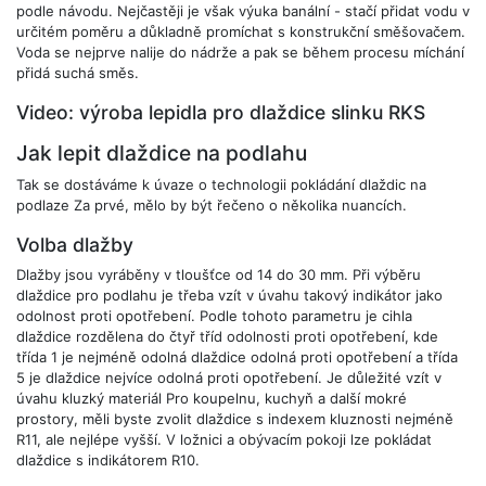
podle návodu. Nejčastěji je však výuka banální - stačí přidat vodu v
určitém poměru a důkladně promíchat s konstrukční směšovačem.
Voda se nejprve nalije do nádrže a pak se během procesu míchání
přidá suchá směs.
Video: výroba lepidla pro dlaždice slinku RKS
Jak lepit dlaždice na podlahu
Tak se dostáváme k úvaze o technologii pokládání dlaždic na
podlaze Za prvé, mělo by být řečeno o několika nuancích.
Volba dlažby
Dlažby jsou vyráběny v tloušťce od 14 do 30 mm. Při výběru
dlaždice pro podlahu je třeba vzít v úvahu takový indikátor jako
odolnost proti opotřebení. Podle tohoto parametru je cihla
dlaždice rozdělena do čtyř tříd odolnosti proti opotřebení, kde
třída 1 je nejméně odolná dlaždice odolná proti opotřebení a třída
5 je dlaždice nejvíce odolná proti opotřebení. Je důležité vzít v
úvahu kluzký materiál Pro koupelnu, kuchyň a další mokré
prostory, měli byste zvolit dlaždice s indexem kluznosti nejméně
R11, ale nejlépe vyšší. V ložnici a obývacím pokoji lze pokládat
dlaždice s indikátorem R10.