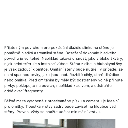
Přijatelným povrchem pro pokládání dlaždic slinku na stěnu je
poměrně hladká a trvanlivá stěna. Dosažení dokonale hladkého
povrchu je volitelné. Například taková drsnost, jako v bloku škváry,
nijak neinterferuje s instalací vůbec. Stěna z cihel s hlubokými švy
je však žádoucí k omítce. Omítání stěny bude nutné i v případě, že
na ní spadnou prvky, jako jsou např. Rozbité cihly, staré dlaždice
nebo omítka. Před omítáním by měly být odstraněny volně přilnuté
prvky: poklepejte na povrch, například kladivem, a odstraňte
oddělovací fragmenty.
Běžná malta vyrobená z prosévaného písku a cementu je ideální
pro omítky. Tloušťka vrstvy sádry bude záviset na hloubce vad
stěny. Pravda, vždy se snažte udělat minimální vrstvu.