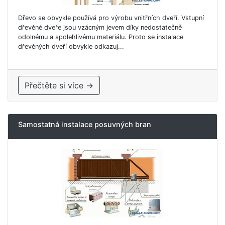
Dřevo se obvykle používá pro výrobu vnitřních dveří. Vstupní
dřevěné dveře jsou vzácným jevem díky nedostatečně
odolnému a spolehlivému materiálu. Proto se instalace
dřevěných dveří obvykle odkazuj...
Přečtěte si více →
Samostatná instalace posuvných bran