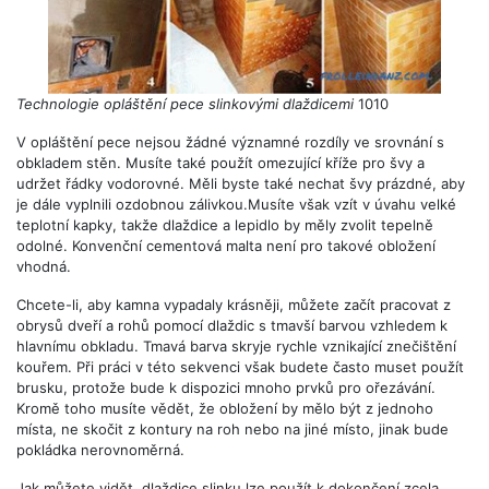
Technologie opláštění pece slinkovými dlaždicemi
1010
V opláštění pece nejsou žádné významné rozdíly ve srovnání s
obkladem stěn. Musíte také použít omezující kříže pro švy a
udržet řádky vodorovné. Měli byste také nechat švy prázdné, aby
je dále vyplnili ozdobnou zálivkou.Musíte však vzít v úvahu velké
teplotní kapky, takže dlaždice a lepidlo by měly zvolit tepelně
odolné. Konvenční cementová malta není pro takové obložení
vhodná.
Chcete-li, aby kamna vypadaly krásněji, můžete začít pracovat z
obrysů dveří a rohů pomocí dlaždic s tmavší barvou vzhledem k
hlavnímu obkladu. Tmavá barva skryje rychle vznikající znečištění
kouřem. Při práci v této sekvenci však budete často muset použít
brusku, protože bude k dispozici mnoho prvků pro ořezávání.
Kromě toho musíte vědět, že obložení by mělo být z jednoho
místa, ne skočit z kontury na roh nebo na jiné místo, jinak bude
pokládka nerovnoměrná.
Jak můžete vidět, dlaždice slinku lze použít k dokončení zcela