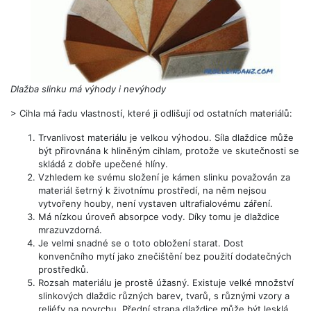
Dlažba slinku má výhody i nevýhody
> Cihla má řadu vlastností, které ji odlišují od ostatních materiálů:
Trvanlivost materiálu je velkou výhodou. Síla dlaždice může
být přirovnána k hliněným cihlam, protože ve skutečnosti se
skládá z dobře upečené hlíny.
Vzhledem ke svému složení je kámen slinku považován za
materiál šetrný k životnímu prostředí, na něm nejsou
vytvořeny houby, není vystaven ultrafialovému záření.
Má nízkou úroveň absorpce vody. Díky tomu je dlaždice
mrazuvzdorná.
Je velmi snadné se o toto obložení starat. Dost
konvenčního mytí jako znečištění bez použití dodatečných
prostředků.
Rozsah materiálu je prostě úžasný. Existuje velké množství
slinkových dlaždic různých barev, tvarů, s různými vzory a
reliéfy na povrchu. Přední strana dlaždice může být lesklá.