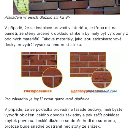
Pokládání vnějších dlaždic slinku 9>
V případě, že se instalace provádí v interiéru, je třeba mít na
paměti, že stěny určené k obkladu slinkem by měly být vyrobeny z
odolných materiálů. Takové materiály, jako jsou sádrokartonové
desky, nevydrží vysokou hmotnost slinku.
Pro základnu je lepší zvolit glazované dlaždice
V případě, že se pokládka provádí na fasádě budovy, měli byste
vytvořit obložení celého obvodu základny a pak začít pokládat
zbytek povrchu. Lesklé dlaždice se dobře hodí do suterénu,
protože bude snadné odstranit nečistoty ze srážek.