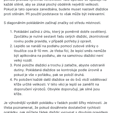
každé stěně, aby se získal plochý obdélník největší velikosti.
Pokud je tato operace zanedbána, budete muset nastavit dlaždice
proti stěnám. Při použití podstavce to však může být irelevantní.
S diagonálním pokládáním začínají značky od středu místnosti.
Pokládání začíná z úhlu, který je poměrně dobře osvětlený.
Zpočátku je nutné sestavit řadu celých dlaždic, zkontrolovat
rovinu podle pravidla, v případě potřeby ji opravit.
Lepidlo se nanáší na podlahu pomocí zubové stěrky o
tloušťce cca 8-10 mm. Je třeba říci, že lepicí směs nemůže
být aplikována na podlahu, ale na samotnou dlaždici není
velký rozdíl.
Poté položte dlaždici a trochu ji zatlačte, abyste odstranili
dutiny. Pokládaná dlaždice se kontroluje podle úrovně a
pokud je vše v pořádku, pak se položí druhá.
Po položení každé další dlaždice se do švů vloží oddělovací
kříže určité velikosti. V této věci je lepší se zaměřit na
doporučení výrobců. Obvykle doporučují, jak silné jsou
kříže.
Je výhodnější vyrábět pokládku v řadách podél šířky místnosti. Je
třeba poznamenat, že pokud dosáhnete dostatečné rychlosti
pokládky, pak můžete řádek dlaždic vyrovnat s dlouhým pravidlem.