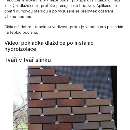
nebo cementové malty (nelze použít pro spárování dlaždic mezi
lesklými dlaždicemi, protože pracuje jako brusivo). Aplikace se
opatří gumovou stěrkou a po vysušení se přebytek odstraní
vlhkou houbou.
Cihla má dobrou tepelnou vodivost, proto je vhodná pro pokládání
na teplou podlahu.
Video: pokládka dlaždice po instalaci
hydroizolace
Tváří v tvář slinku