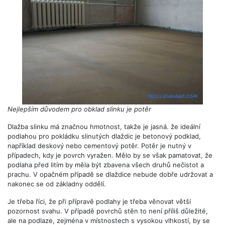
Nejlepším důvodem pro obklad slinku je potěr
Dlažba slinku má značnou hmotnost, takže je jasná. že ideální
podlahou pro pokládku slinutých dlaždic je betonový podklad,
například deskový nebo cementový potěr. Potěr je nutný v
případech, kdy je povrch vyražen. Mělo by se však pamatovat, že
podlaha před litím by měla být zbavena všech druhů nečistot a
prachu. V opačném případě se dlaždice nebude dobře udržovat a
nakonec se od základny oddělí.
Je třeba říci, že při přípravě podlahy je třeba věnovat větší
pozornost svahu. V případě povrchů stěn to není příliš důležité,
ale na podlaze, zejména v místnostech s vysokou vlhkostí, by se