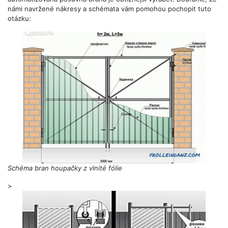
námi navržené nákresy a schémata vám pomohou pochopit tuto
otázku:
Schéma bran houpačky z vlnité fólie
>