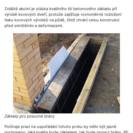
Zvláště akutní je otázka kvalitního lití betonového základu při
výrobě kovových dveří, protože zajišťuje rovnoměrné rozložení
tlaku kovových výrobků na půdě, čímž chrání celou konstrukci
před smrštěním a deformacemi.
Základy pro posuvné brány
Počínaje prací na uspořádání tohoto prvku by mělo být jasně
pochopeno Jaká kvalita bude základem, tak bude provoz brány. Při