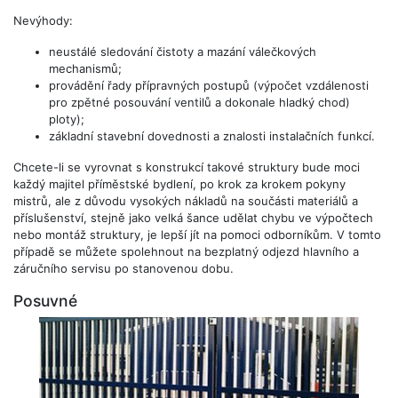
Nevýhody:
neustálé sledování čistoty a mazání válečkových
mechanismů;
provádění řady přípravných postupů (výpočet vzdálenosti
pro zpětné posouvání ventilů a dokonale hladký chod)
ploty);
základní stavební dovednosti a znalosti instalačních funkcí.
Chcete-li se vyrovnat s konstrukcí takové struktury bude moci
každý majitel příměstské bydlení, po krok za krokem pokyny
mistrů, ale z důvodu vysokých nákladů na součásti materiálů a
příslušenství, stejně jako velká šance udělat chybu ve výpočtech
nebo montáž struktury, je lepší jít na pomoci odborníkům. V tomto
případě se můžete spolehnout na bezplatný odjezd hlavního a
záručního servisu po stanovenou dobu.
Posuvné