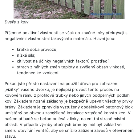
Dveře s koly
Příjemné pozitivní vlastnosti se však do značné míry překrývají s
negativními vlastnostmi takovýchto materiálu. Hlavní jsou:
krátká doba provozu,
nízká síla;
citlivost na účinky negativních faktorů prostředí;
strach z náhlých změn teploty a zvýšený obsah vlhkosti,
tendence ke vznícení.
Pokud jste přesto nastaveni na použití dřeva pro zobrazení
„vizitky“ vašeho dvorku, je nejlepší provést tento proces na
kovovém rámu z profilové trubky nebo jiných podpěrných podlah
kov. Základem nosné základny je bezpečně upevnit všechny prvky
brány. Základem je zpravidla vyztužený obdélníkový betonový blok
umístěný po obvodu zamýšlené instalace vztyčené konstrukce. V
našem případě se beton odlévá z linky, na vnitřní straně místní
oblasti. V případě výroby otočných bran by měl být základ ve
směru otevírání ventilů, aby se snížilo zatížení závěsů v otevřeném
stavu.