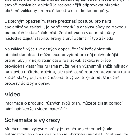
stavbě masivních objektů je racionálnější připravovat hluboko
uložené základny pro malé konstrukce - lehké podpěry.
Užitečným opatřením, které předchází postupu pro nalití
spolehlivého základu, je odběr vzorků a analýza půdy po obvodu
budoucích instalačních míst. Znalost všech vlastností půdy
následně zajistí stabilitu brány a určí optimální typ základu.
Na základě výše uvedených doporučení si každý vlastník
příměstské oblasti může snadno vybrat pro něj nejvhodnější
bránu, aby ji v nejkratším čase realizoval. Jakákoliv práce
prováděná vlastníma rukama může nejen významně snížit náklady
na stavbu určitého objektu, ale také jasně reprezentovat strukturu
každé složky pojiva, což následně výrazně zjednoduší možné
procesy údržby a oprav.
Video
Informace o produkci různých typů bran, můžete zjistit pomocí
námi nabízených video materiálů:
Schémata a výkresy
Mechanismus výkyvné brány je poměrně jednoduchý, ale
automatizovaná posuvná brána je obtížnější vyrábět. Doufáme, že