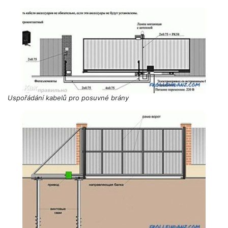
Uspořádání kabelů pro posuvné brány