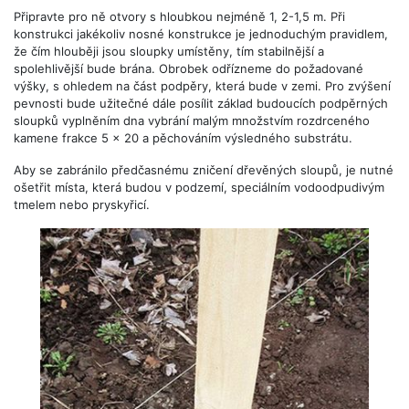
Připravte pro ně otvory s hloubkou nejméně 1, 2-1,5 m. Při
konstrukci jakékoliv nosné konstrukce je jednoduchým pravidlem,
že čím hlouběji jsou sloupky umístěny, tím stabilnější a
spolehlivější bude brána. Obrobek odřízneme do požadované
výšky, s ohledem na část podpěry, která bude v zemi. Pro zvýšení
pevnosti bude užitečné dále posílit základ budoucích podpěrných
sloupků vyplněním dna vybrání malým množstvím rozdrceného
kamene frakce 5 x 20 a pěchováním výsledného substrátu.
Aby se zabránilo předčasnému zničení dřevěných sloupů, je nutné
ošetřit místa, která budou v podzemí, speciálním vodoodpudivým
tmelem nebo pryskyřicí.