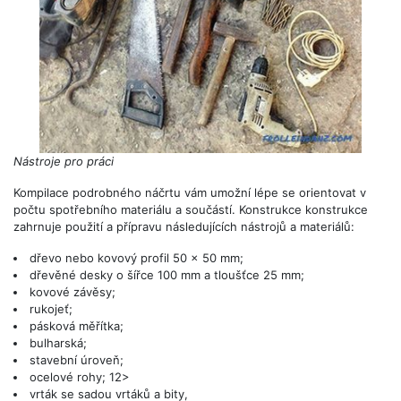
Nástroje pro práci
Kompilace podrobného náčrtu vám umožní lépe se orientovat v
počtu spotřebního materiálu a součástí. Konstrukce konstrukce
zahrnuje použití a přípravu následujících nástrojů a materiálů:
dřevo nebo kovový profil 50 x 50 mm;
dřevěné desky o šířce 100 mm a tloušťce 25 mm;
kovové závěsy;
rukojeť;
pásková měřítka;
bulharská;
stavební úroveň;
ocelové rohy; 12>
vrták se sadou vrtáků a bity,