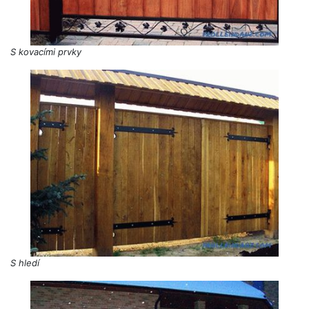
S kovacími prvky
S hledí