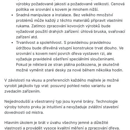
výrobky požadované jakosti a požadované velikosti. Cenová
politika ve srovnání s kovem je mnohem nižší.
Snadná manipulace a instalace. Bez velkého množství
problémů může každý z těchto materiálů připravit vlastními
rukama. Zatímco zpracování kovových výrobků bude
vyžadovat použití drahých zařízení: úhlová bruska, svařovací
zařízení atd.
Trvanlivost a spolehlivost. S pravidelnou pravidelnou
údržbou bude dřevěná vstupní konstrukce trvat dlouho. Ve
srovnání s kovem není povrch dřeva vystaven rzi, ale
vyžaduje pravidelné ošetření speciálními sloučeninami.
Pokud je některá ze stran plátna poškozena, je skutečně
možné vyměnit staré desky za nové během několika hodin.
V závislosti na vkusu a preferencích každého majitele je možné
vyrobit jakýkoliv typ vrat: posuvný pohled nebo variantu se
zvedacím zařízením.
Nejjednodušší a všestranný typ jsou kyvné brány. Technologie
výroby tohoto prvku je intuitivní a nevyžaduje zvláštní stavební
dovednosti od mistra.
Hlavním úkolem je brát v úvahu všechny jemné a důležité
vlastnosti a provádět vysoce kvalitní měření a zpracování dřeva.