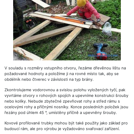
V souladu s rozměry vstupního otvoru, řezáme dřevěnou lištu na
požadované hodnoty a položíme ji na rovné místo tak, aby se
obdélník nebo čtverec v závislosti na typ brány.
Zkontrolujeme vodorovnou a svislou polohu vyložených tyčí, pak
vyvrtáme otvory v rohových spojích a upevníme konstrukci šrouby
nebo kolíky. Nebude zbytečné zpevňovat rohy a střed rámu s
ocelovými rohy a příčnými nosníky. Konce posledních položek jsou
řezány pod úhlem 45 °, umístěny příčně a upevněny šrouby.
Kovové profilované trubky mohou být také použity jako základ pro
budoucí rám, ale pro výrobu je vyžadováno svařovací zařízení.