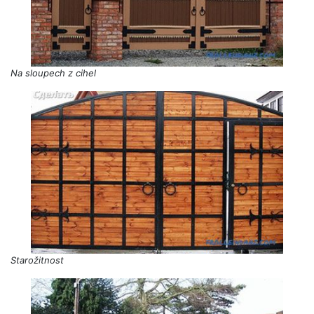
Na sloupech z cihel
Starožitnost