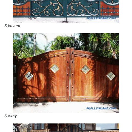
S kovem
S okny