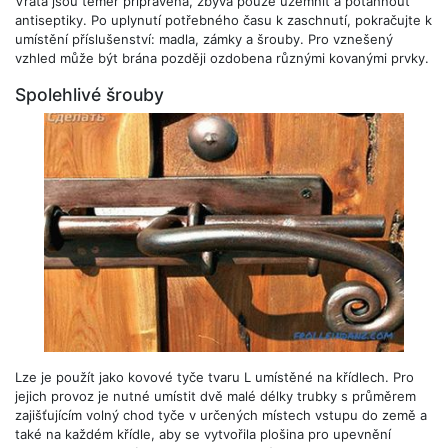
Vrata jsou téměř připravena, zbývá pouze uzemnit a potáhnout
antiseptiky. Po uplynutí potřebného času k zaschnutí, pokračujte k
umístění příslušenství: madla, zámky a šrouby. Pro vznešený
vzhled může být brána později ozdobena různými kovanými prvky.
Spolehlivé šrouby
Lze je použít jako kovové tyče tvaru L umístěné na křídlech. Pro
jejich provoz je nutné umístit dvě malé délky trubky s průměrem
zajišťujícím volný chod tyče v určených místech vstupu do země a
také na každém křídle, aby se vytvořila plošina pro upevnění