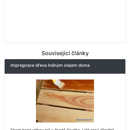
Související články
Impregnace dřeva lněným olejem doma
Strom hraje velkou roli v životě člověka. Lidé staví dřevěné