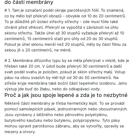
do částí membrány
# 1.
Tam je označení podél okraje parotěsných fólií. To znamená,
co by mělo být překrytí obrazů - obvykle od 10 do 20 centimetrů.
To je důležité při izolaci střechy střechy - zde musí fólie také
chránit před vlhkostí. Překrytí se vypočítá v závislosti na úhlu
sklonu střechy. Takže úhel až 30 stupňů vyžaduje překrytí až 10
centimetrů, 15 centimetrů stačí pro úhly od 20 do 30 stupňů.
Pokud je úhel sklonu menší než 20 stupňů, měly by části filmu za
sebou jít o 20 centimetrů, ne méně.
# 2. Membrána difúzního typu by se měla překrývat v místě, kde je
hřeben také 20 cm. V údolí bude překrytí 30 centimetrů a další
svah podél svahu je položen, pokud je sklon střechy malý. Vstup
pásu na obou svazích by měl být od 30 do 50 centimetrů. Na
střeše kryje membrána také boční části tepelného izolátoru. Jeho
výstup jde buď do žlabu, nebo do odkapávací vody.
Proč a jak jsou spoje lepené a zda je to nezbytné
Některé části membrány je třeba hermeticky lepit. To se provádí
pomocí samolepicích pásek, jednostranných nebo oboustranných.
Jsou vyrobeny z běžného nebo pěnového polyetylénu,
butylového kaučuku nebo butylenu, polypropylenu. Tyto pásy
mohou opravit parotěsnou zábranu, aby se vytvořily, opravily se
mezery a otvory.