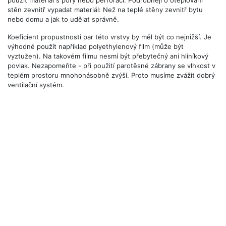
použít materiál s póry nebo perforací. Podrobněji o oteplování
stěn zevnitř vypadat materiál: Než na teplé stěny zevnitř bytu
nebo domu a jak to udělat správně.
Koeficient propustnosti par této vrstvy by měl být co nejnižší. Je
výhodné použít například polyethylenový film (může být
vyztužen). Na takovém filmu nesmí být přebytečný ani hliníkový
povlak. Nezapomeňte - při použití parotěsné zábrany se vlhkost v
teplém prostoru mnohonásobně zvýší. Proto musíme zvážit dobrý
ventilační systém.