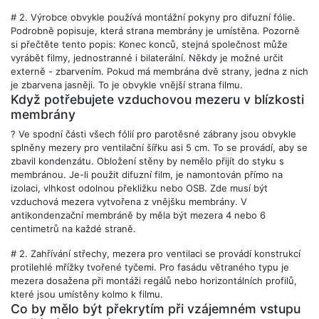
# 2.
Výrobce obvykle používá montážní pokyny pro difuzní fólie.
Podrobně popisuje, která strana membrány je umístěna. Pozorně
si přečtěte tento popis: Konec konců, stejná společnost může
vyrábět filmy, jednostranné i bilaterální. Někdy je možné určit
externě - zbarvením. Pokud má membrána dvě strany, jedna z nich
je zbarvena jasněji. To je obvykle vnější strana filmu.
Když potřebujete vzduchovou mezeru v blízkosti
membrány
?
Ve spodní části všech fólií pro parotěsné zábrany jsou obvykle
splněny mezery pro ventilační šířku asi 5 cm. To se provádí, aby se
zbavil kondenzátu. Obložení stěny by nemělo přijít do styku s
membránou. Je-li použit difuzní film, je namontován přímo na
izolaci, vlhkost odolnou překližku nebo OSB. Zde musí být
vzduchová mezera vytvořena z vnějšku membrány. V
antikondenzační membráně by měla být mezera 4 nebo 6
centimetrů na každé straně.
# 2.
Zahřívání střechy, mezera pro ventilaci se provádí konstrukcí
protilehlé mřížky tvořené tyčemi. Pro fasádu větraného typu je
mezera dosažena při montáži regálů nebo horizontálních profilů,
které jsou umístěny kolmo k filmu.
Co by mělo být překrytím při vzájemném vstupu