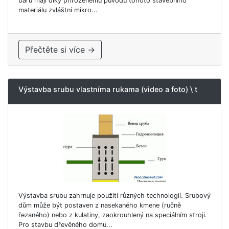
baru mají díky přirozenému původu tohoto stavebního
materiálu zvláštní mikro...
Přečtěte si více →
Výstavba srubu vlastníma rukama (video a foto) \ t
Výstavba srubu zahrnuje použití různých technologií. Srubový
dům může být postaven z nasekaného kmene (ručně
řezaného) nebo z kulatiny, zaokrouhlený na speciálním stroji.
Pro stavbu dřevěného domu...