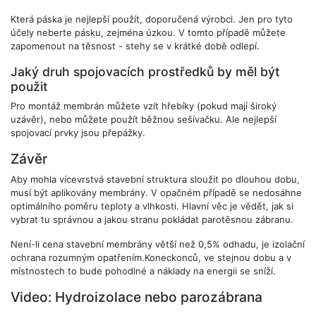
Která páska je nejlepší použít, doporučená výrobci. Jen pro tyto
účely neberte pásku, zejména úzkou. V tomto případě můžete
zapomenout na těsnost - stehy se v krátké době odlepí.
Jaký druh spojovacích prostředků by měl být
použit
Pro montáž membrán můžete vzít hřebíky (pokud mají široký
uzávěr), nebo můžete použít běžnou sešívačku. Ale nejlepší
spojovací prvky jsou přepážky.
Závěr
Aby mohla vícevrstvá stavební struktura sloužit po dlouhou dobu,
musí být aplikovány membrány. V opačném případě se nedosáhne
optimálního poměru teploty a vlhkosti. Hlavní věc je vědět, jak si
vybrat tu správnou a jakou stranu pokládat parotěsnou zábranu.
Není-li cena stavební membrány větší než 0,5% odhadu, je izolační
ochrana rozumným opatřením.Koneckonců, ve stejnou dobu a v
místnostech to bude pohodlné a náklady na energii se sníží.
Video: Hydroizolace nebo parozábrana