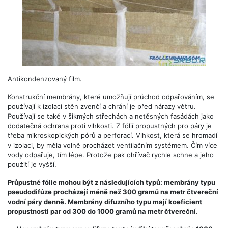
Antikondenzovaný film.
Konstrukční membrány, které umožňují průchod odpařováním, se
používají k izolaci stěn zvenčí a chrání je před nárazy větru.
Používají se také v šikmých střechách a netěsných fasádách jako
dodatečná ochrana proti vlhkosti. Z fólií propustných pro páry je
třeba mikroskopických pórů a perforací. Vlhkost, která se hromadí
v izolaci, by měla volně procházet ventilačním systémem. Čím více
vody odpařuje, tím lépe. Protože pak ohřívač rychle schne a jeho
použití je vyšší.
Průpustné fólie mohou být z následujících typů: membrány typu
pseudodifúze procházejí méně než 300 gramů na metr čtvereční
vodní páry denně. Membrány difuzního typu mají koeficient
propustnosti par od 300 do 1000 gramů na metr čtvereční.