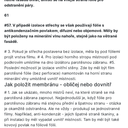
odstranění páry.
61
#57. V případě izolace střechy se však používají fólie s
antikondenzačním povlakem, difuzní nebo objemové. Měly by
být položeny na minerální vlnu nahoře, stejně jako na větrané
fasádě.
# 3.
Pokud je střecha postavena bez izolace, měla by pod fóliemi
projít vrstva filmu.
# 4.
Pro izolaci horního stropu místnosti pod
podkrovím umístíme na dno izolátoru parotěsnou zábranu. #5.
Poslední možností je izolace vnitřní stěny. Zde by měl být film
parotěsné fólie (bez perforace) namontován na horní stranu
minerální vlny umístěné uvnitř místnosti.
Jak položit membránu - obličej nebo dovnitř
# 1.
Jak se ukázalo, mnoho mistrů neví, na které straně se má
parotěsná zábrana zapnout. Nejjednodušší je, když fólie pro
parotěsnou zábranu má stejnou přední a špatnou stranu - otázka
je okamžitě odstraněna. Ale ne vždy - produkují se jednostranné
filmy. Například, anti-kondenzát - jejich špatné straně tkaniny, a
při instalaci by měl vypadat uvnitř místnosti. Tam by měl být také
kovový povlak na fóliové fólii.