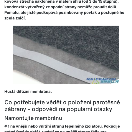
kovová střecha nakloněna v malém úhlu (od 3 do 15 stupňů),
kondenzát vytvořený ze spodní strany nemůže proudit dolů.
Pomalu, ale jistě podkopává pozinkovaný povlak a postupně ho
zcela zničí.
Hustá difúzní membrána.
Co potřebujete vědět o položení parotěsné
zábrany - odpovědi na populární otázky
Namontujte membránu
# 1 na vnější nebo vnitřní stranu tepelného izolátoru.
Pokud je
nutné fasádu ohřát, umístí se na vnější stranu fólie pro