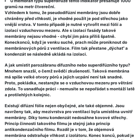
U membrán typu superdifuze tento indikátor přesahuje 1000
gramů na metr čtvereční.
Vzhledem k tomu, že pseudodifúzní membrány jsou dobře
chráněny před vlhkostí, je vhodné použít je pod střechou jako
vnější vrstva. V tomto případě je nutné vytvořit mezi fólií a
izolací vzduchovou mezeru. Ale s izolací fasády takové
membrány nejsou vhodné - chybí jim pára příliš špatně.
Koneckonců, když je venku suché, prach může proniknout do
membránových pórů z ventilace. Film tak přestane „dýchat“ a
kondenzát se následně ukládá na izolaci.
A jak umístit parozábranu difuzního nebo superdifúzního typu?
Mnohem snazší, o čemž svědčí zkušenosti. Taková membrána
má spíše velké otvory pórů a jejich ucpání není tak snadné.
Proto, pokládka, nestarejte se o vzduchovou mezeru pro větrání
zdola. To usnadňuje práci - nemusíte se nepořádat s montáží latě
a protilehlých kolejnic.
Existují difúzní fólie nejen obyčejné, ale také objemné. Jsou
navrženy tak, aby mezivrstva pro ventilaci byla umístěna uvnitř
membrány. Díky tomu kondenzát nedosáhne kovové střechy.
Princip činnosti takového filmu je stejný jako princip
antikondenzačního filmu. Rozdíl je v tom, že objemová
membrána odstraňuje vlhkost z izolátoru. Konec konců, pokud je