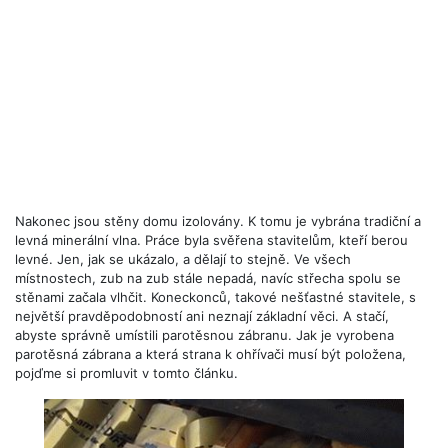
Nakonec jsou stěny domu izolovány. K tomu je vybrána tradiční a
levná minerální vlna. Práce byla svěřena stavitelům, kteří berou
levné. Jen, jak se ukázalo, a dělají to stejně. Ve všech
místnostech, zub na zub stále nepadá, navíc střecha spolu se
stěnami začala vlhčit. Koneckonců, takové nešťastné stavitele, s
největší pravděpodobností ani neznají základní věci. A stačí,
abyste správně umístili parotěsnou zábranu. Jak je vyrobena
parotěsná zábrana a která strana k ohřívači musí být položena,
pojďme si promluvit v tomto článku.