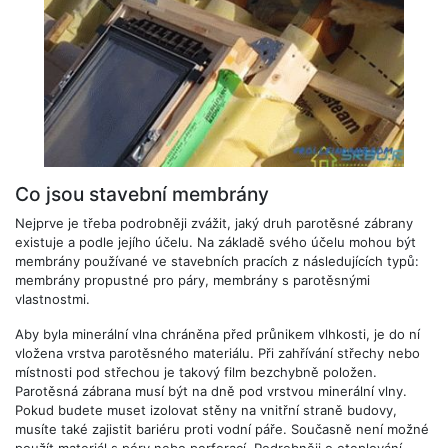
Co jsou stavební membrány
Nejprve je třeba podrobněji zvážit, jaký druh parotěsné zábrany
existuje a podle jejího účelu. Na základě svého účelu mohou být
membrány používané ve stavebních pracích z následujících typů:
membrány propustné pro páry, membrány s parotěsnými
vlastnostmi.
Aby byla minerální vlna chráněna před průnikem vlhkosti, je do ní
vložena vrstva parotěsného materiálu. Při zahřívání střechy nebo
místnosti pod střechou je takový film bezchybně položen.
Parotěsná zábrana musí být na dně pod vrstvou minerální vlny.
Pokud budete muset izolovat stěny na vnitřní straně budovy,
musíte také zajistit bariéru proti vodní páře. Současně není možné