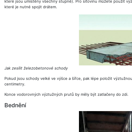
které jsou umístěny všechny stupně). Pro síťovinu můžete použít vý
které je nutné spojit drátem.
Jak zesílit železobetonové schody
Pokud jsou schody velké ve výšce a šířce, pak lépe položit výztužnou
centimetry.
Konce vodorovných výztužných prutů by měly být zatlačeny do zdi.
Bednění