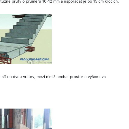
ztužné pruty o průměru 10-12 mm a uspořádat je po 15 cm krocích,
 síť do dvou vrstev, mezi nimiž nechat prostor o výšce dva