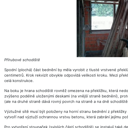
Přírubové schodiště
Spodní (plochá) část bednění by měla vyrobit z tlusté vrstvené překl
centimetrů. Krok rekvizit obvykle odpovídá velikosti kroku. Mezi překl
celá konstrukce.
Na boku je hrana schodiště rovněž omezena na překližku, která nedovo
zvýšeno podélně uloženými deskami (na vnější straně bednění), pro
(ale na druhé straně dává rovný povrch na straně a na dně schodiště
Výztužné sítě musí být položeny na horní stranu bednění z překližky a
vytvoří nad výztuží ochrannou vrstvu betonu, která zabrání jejímu po
Pro vytvoření stoupaček (svislých částí schodiště) se instalují také de