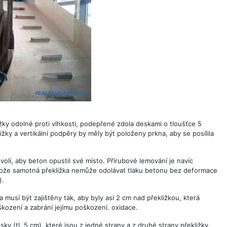
ižky odolné proti vlhkosti, podepřené zdola deskami o tloušťce 5
ižky a vertikální podpěry by měly být položeny prkna, aby se posílila
lí, aby beton opustil své místo. Přírubové lemování je navíc
tože samotná překližka nemůže odolávat tlaku betonu bez deformace
).
 musí být zajištěny tak, aby byly asi 2 cm nad překližkou, která
škození a zabrání jejímu poškození. oxidace.
sky (tl. 5 cm), které jsou z jedné strany a z druhé strany překližky