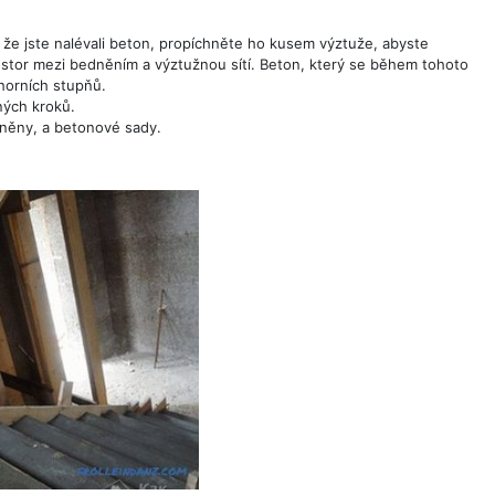
e, že jste nalévali beton, propíchněte ho kusem výztuže, abyste
prostor mezi bedněním a výztužnou sítí. Beton, který se během tohoto
horních stupňů.
ných kroků.
něny, a betonové sady.