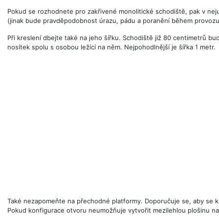
Pokud se rozhodnete pro zakřivené monolitické schodiště, pak v neju
(jinak bude pravděpodobnost úrazu, pádu a poranění během provozu 
Při kreslení dbejte také na jeho šířku. Schodiště již 80 centimetrů
nosítek spolu s osobou ležící na něm. Nejpohodlnější je šířka 1 metr.
Také nezapomeňte na přechodné platformy. Doporučuje se, aby se ka
Pokud konfigurace otvoru neumožňuje vytvořit mezilehlou plošinu na