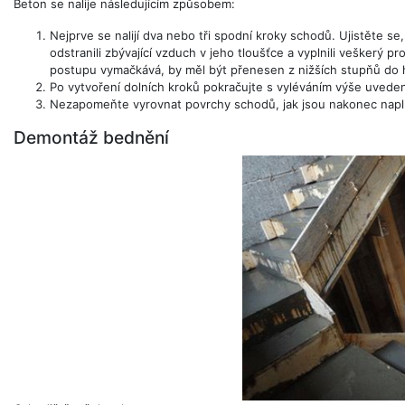
Beton se nalije následujícím způsobem:
Nejprve se nalijí dva nebo tři spodní kroky schodů. Ujistěte s
odstranili zbývající vzduch v jeho tloušťce a vyplnili veškerý 
postupu vymačkává, by měl být přenesen z nižších stupňů do 
Po vytvoření dolních kroků pokračujte s vyléváním výše uvede
Nezapomeňte vyrovnat povrchy schodů, jak jsou nakonec napl
Demontáž bednění