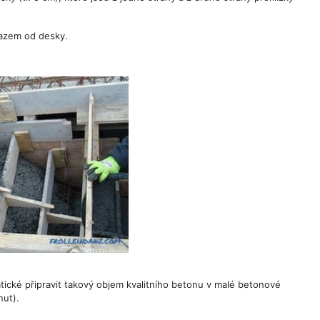
razem od desky.
tické připravit takový objem kvalitního betonu v malé betonové
nut).