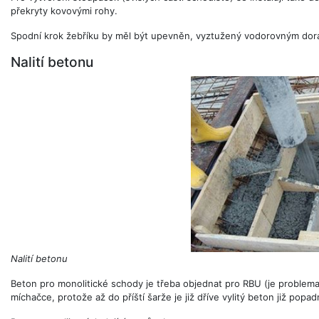
překryty kovovými rohy.
Spodní krok žebříku by měl být upevněn, vyztužený vodorovným do
Nalití betonu
Nalití betonu
Beton pro monolitické schody je třeba objednat pro RBU (je problema
míchačce, protože až do příští šarže je již dříve vylitý beton již popad