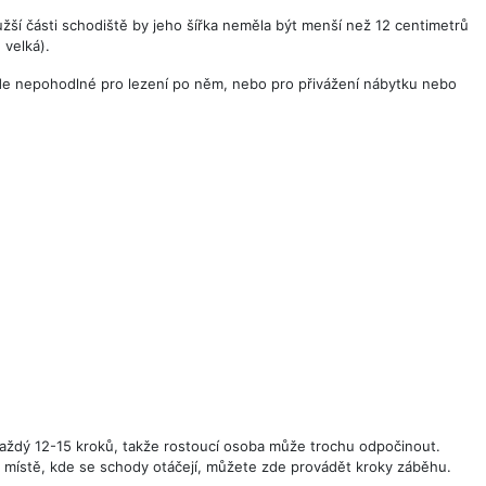
žší části schodiště by jeho šířka neměla být menší než 12 centimetrů
velká).
 bude nepohodlné pro lezení po něm, nebo pro přivážení nábytku nebo
ždý 12-15 kroků, takže rostoucí osoba může trochu odpočinout.
 místě, kde se schody otáčejí, můžete zde provádět kroky záběhu.