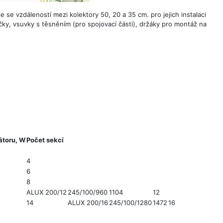
ie se vzdáleností mezi kolektory 50, 20 a 35 cm. pro jejich instalaci
čky, vsuvky s těsněním (pro spojovací části), držáky pro montáž na
átoru, W
Počet sekcí
4
6
8
ALUX 200/12
245/100/960
1104
12
14
ALUX 200/16
245/100/1280
1472
16