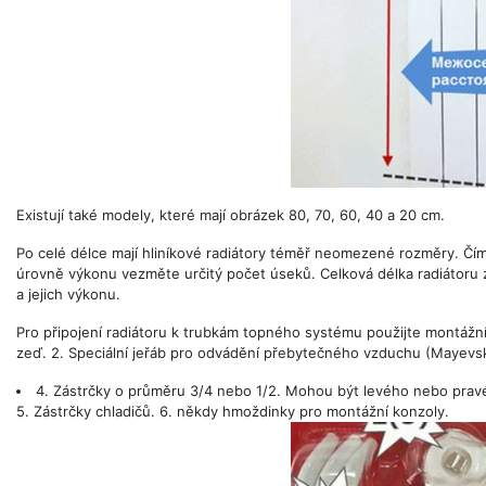
Existují také modely, které mají obrázek 80, 70, 60, 40 a 20 cm.
Po celé délce mají hliníkové radiátory téměř neomezené rozměry. Čím 
úrovně výkonu vezměte určitý počet úseků. Celková délka radiátoru z
a jejich výkonu.
Pro připojení radiátoru k trubkám topného systému použijte montážní
zeď. 2. Speciální jeřáb pro odvádění přebytečného vzduchu (Mayevské
4. Zástrčky o průměru 3/4 nebo 1/2. Mohou být levého nebo prav
5. Zástrčky chladičů. 6. někdy hmoždinky pro montážní konzoly.