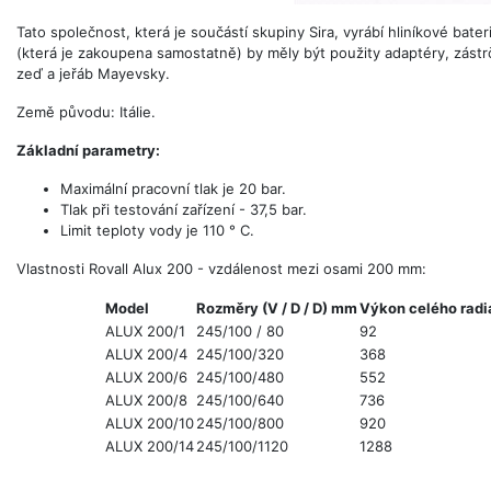
Tato společnost, která je součástí skupiny Sira, vyrábí hliníkové bater
(která je zakoupena samostatně) by měly být použity adaptéry, zástr
zeď a jeřáb Mayevsky.
Země původu: Itálie.
Základní parametry:
Maximální pracovní tlak je 20 bar.
Tlak při testování zařízení - 37,5 bar.
Limit teploty vody je 110 ° C.
Vlastnosti Rovall Alux 200 - vzdálenost mezi osami 200 mm:
Model
Rozměry (V / D / D) mm
Výkon celého radi
ALUX 200/1
245/100 / 80
92
ALUX 200/4
245/100/320
368
ALUX 200/6
245/100/480
552
ALUX 200/8
245/100/640
736
ALUX 200/10
245/100/800
920
ALUX 200/14
245/100/1120
1288