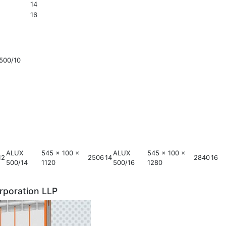
14
16
500/10
ALUX
545 x 100 x
ALUX
545 x 100 x
12
2506
14
2840
16
500/14
1120
500/16
1280
orporation LLP