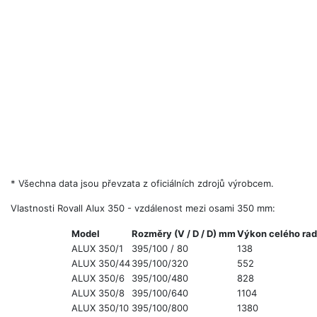
* Všechna data jsou převzata z oficiálních zdrojů výrobcem.
Vlastnosti Rovall Alux 350 - vzdálenost mezi osami 350 mm:
Model
Rozměry (V / D / D) mm
Výkon celého rad
ALUX 350/1
395/100 / 80
138
ALUX 350/44
395/100/320
552
ALUX 350/6
395/100/480
828
ALUX 350/8
395/100/640
1104
ALUX 350/10
395/100/800
1380