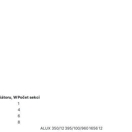
iátoru, W
Počet sekcí
1
4
6
8
ALUX 350/12
395/100/960
1656
12