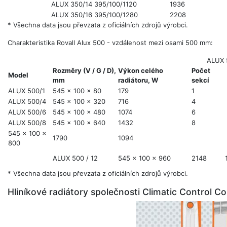
ALUX 350/14
395/100/1120
1936
ALUX 350/16
395/100/1280
2208
* Všechna data jsou převzata z oficiálních zdrojů výrobci.
Charakteristika Rovall Alux 500 - vzdálenost mezi osami 500 mm:
ALUX 
Rozměry (V / G / D),
Výkon celého
Počet
Model
mm
radiátoru, W
sekcí
ALUX 500/1
545 x 100 x 80
179
1
ALUX 500/4
545 x 100 x 320
716
4
ALUX 500/6
545 x 100 x 480
1074
6
ALUX 500/8
545 x 100 x 640
1432
8
545 x 100 x
1790
1094
800
ALUX 500 / 12
545 x 100 x 960
2148
* Všechna data jsou převzata z oficiálních zdrojů výrobci.
Hliníkové radiátory společnosti Climatic Control C