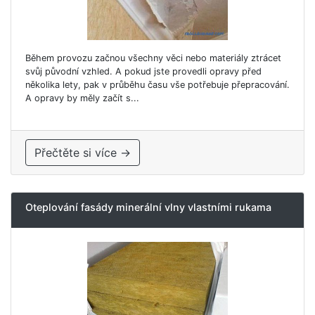
Během provozu začnou všechny věci nebo materiály ztrácet
svůj původní vzhled. A pokud jste provedli opravy před
několika lety, pak v průběhu času vše potřebuje přepracování.
A opravy by měly začít s...
Přečtěte si více →
Oteplování fasády minerální vlny vlastními rukama