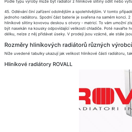
Podle typu výroby může být radiátor z hliníkové slitiny odlit nebo vyt
45. Odlévání činí zařízení odolnějším a spolehlivějším. V tomto případ
jednoho radiátoru. Spodní část baterie je svařena na samém konci. 2
hliníkové slitiny kovovou deskou s otvory - matricí. To vám umožní zí
být nasekán na kousky odpovídající velikosti chladiče. Poté navařte h
délku, nelze z něj přidávat úseky. V prodeji jsou vzácné, ale stále jso
Rozměry hliníkových radiátorů různých výrobců
Níže uvedené tabulky ukazují jak velikost hliníkové části radiátoru, 
Hliníkové radiátory ROVALL