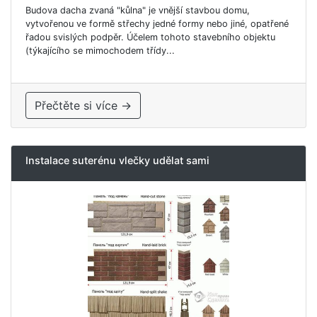
Budova dacha zvaná "kůlna" je vnější stavbou domu,
vytvořenou ve formě střechy jedné formy nebo jiné, opatřené
řadou svislých podpěr. Účelem tohoto stavebního objektu
(týkajícího se mimochodem třídy...
Přečtěte si více →
Instalace suterénu vlečky udělat sami