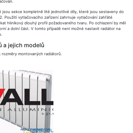
lačován.
ě jsou sekce kompletně lité jednotlivé díly, které jsou sestaveny do
2.
Použití vytlačovacího zařízení zahrnuje vytlačování zahřáté
skat hliníkový dlouhý profil požadovaného tvaru. Po ochlazení by měl
orní a dolní část. V tomto případě není možné nastavit radiátor na
u.
 a jejich modelů
tak rozměry montovaných radiátorů.