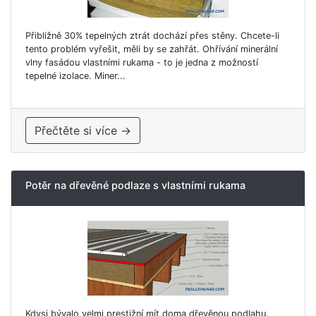
Přibližně 30% tepelných ztrát dochází přes stěny. Chcete-li
tento problém vyřešit, měli by se zahřát. Ohřívání minerální
vlny fasádou vlastními rukama - to je jedna z možností
tepelné izolace. Miner...
Přečtěte si více →
Potěr na dřevěné podlaze s vlastními rukama
Kdysi bývalo velmi prestižní mít doma dřevěnou podlahu.