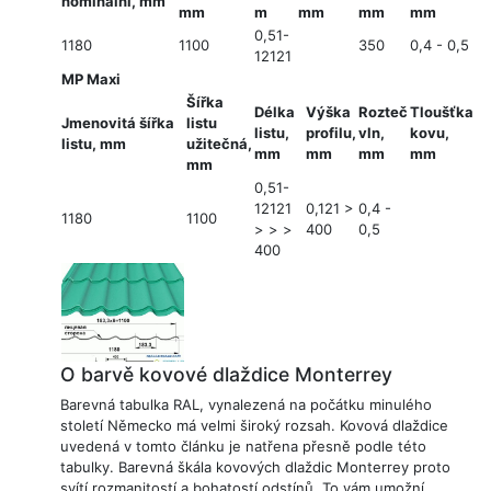
nominální, mm
mm
m
mm
mm
mm
0,51-
1180
1100
350
0,4 ​​- 0,5
12121
MP Maxi
Šířka
Délka
Výška
Rozteč
Tloušťka
Jmenovitá šířka
listu
listu,
profilu,
vln,
kovu,
listu, mm
užitečná,
mm
mm
mm
mm
mm
0,51-
12121
0,121 >
0,4 ​​-
1180
1100
> > >
400
0,5
400
O barvě kovové dlaždice Monterrey
Barevná tabulka RAL, vynalezená na počátku minulého
století Německo má velmi široký rozsah. Kovová dlaždice
uvedená v tomto článku je natřena přesně podle této
tabulky. Barevná škála kovových dlaždic Monterrey proto
svítí rozmanitostí a bohatostí odstínů. To vám umožní