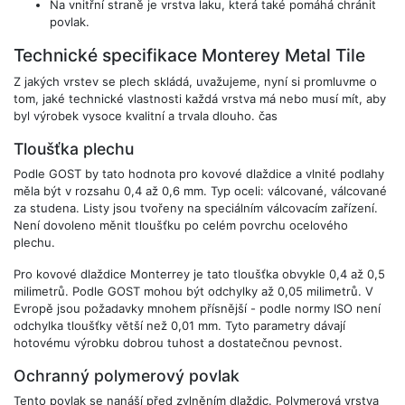
Na vnitřní straně je vrstva laku, která také pomáhá chránit
povlak.
Technické specifikace Monterey Metal Tile
Z jakých vrstev se plech skládá, uvažujeme, nyní si promluvme o
tom, jaké technické vlastnosti každá vrstva má nebo musí mít, aby
byl výrobek vysoce kvalitní a trvala dlouho. čas
Tloušťka plechu
Podle GOST by tato hodnota pro kovové dlaždice a vlnité podlahy
měla být v rozsahu 0,4 až 0,6 mm. Typ oceli: válcované, válcované
za studena. Listy jsou tvořeny na speciálním válcovacím zařízení.
Není dovoleno měnit tloušťku po celém povrchu ocelového
plechu.
Pro kovové dlaždice Monterrey je tato tloušťka obvykle 0,4 až 0,5
milimetrů. Podle GOST mohou být odchylky až 0,05 milimetrů. V
Evropě jsou požadavky mnohem přísnější - podle normy ISO není
odchylka tloušťky větší než 0,01 mm. Tyto parametry dávají
hotovému výrobku dobrou tuhost a dostatečnou pevnost.
Ochranný polymerový povlak
Tento povlak se nanáší před zvlněním dlaždic. Polymerová vrstva