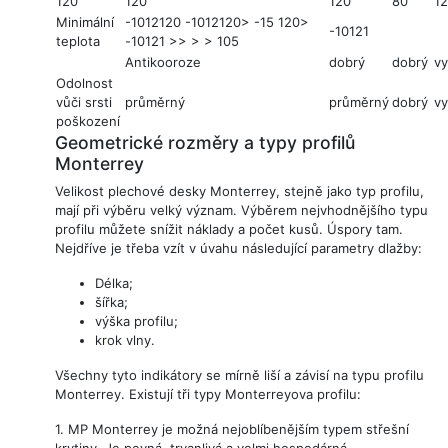
120
120
120
80
1
Minimální
-1012120 -1012120> -15 120>
-10121
teplota
-10121 >> > > 105
Antikooroze
dobrý
dobrý
vy
Odolnost
vůči srsti
průměrný
průměrný
dobrý
vy
poškození
Geometrické rozměry a typy profilů
Monterrey
Velikost plechové desky Monterrey, stejně jako typ profilu,
mají při výběru velký význam. Výběrem nejvhodnějšího typu
profilu můžete snížit náklady a počet kusů. Úspory tam.
Nejdříve je třeba vzít v úvahu následující parametry dlažby:
Délka;
šířka;
výška profilu;
krok vlny.
Všechny tyto indikátory se mírně liší a závisí na typu profilu
Monterrey. Existují tři typy Monterreyova profilu:
1.
MP Monterrey
je možná nejoblíbenějším typem střešní