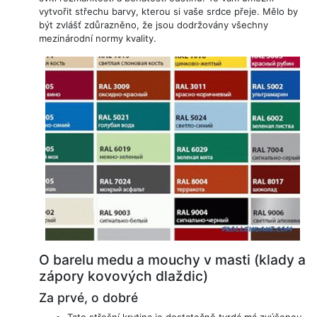
vytvořit střechu barvy, kterou si vaše srdce přeje. Mělo by
být zvlášť zdůrazněno, že jsou dodržovány všechny
mezinárodní normy kvality.
O barelu medu a mouchy v masti (klady a
zápory kovových dlaždic)
Za prvé, o dobré
Tato střešní krytina je dostatečně tvrdá má zvýšenou