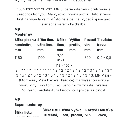
krytiny. Je pevná, trvanlivá a velmi hospodárná.
105> l202 212 2H202.
MP Supermonterrey
- druh variace
předchozího typu. Má vysokou výšku profilu. Tato střešní
krytina vypadá velmi důstojně a pevně, vypadá spíše jako
skutečná keramická dlažba.
MP
Monterrey
Šířka plechu
Šířka listu
Délka
Výška
Rozteč
Tloušťka
nominální,
užitečná,
listu,
profilu,
vln,
kovu,
mm
mm
mm
mm
mm
mm
0,51 -
1180
1100
350
0,4 ​​- 0,5
9121
118> 105>
3 '' '' '' '' '' '' '' '' ^ ^ ^ ^ ^ ^ 2 ^ 2 ^ 2 ^ 3 ^ 2 ^ 2 ^ 3 ^ 3 ^ 3 ^ 3 ^
3 ^ q ^ 2 ^ 3 ^ 2 ^ 3 ^ 3 ^ 3 ^ 3 ^ 2 ^ 2 ^ 3 ^ 3 ^ 3.
MP Maxi
-
(Monterrey Maxi kovové dlaždice) má zvýšenou šířku a
výšku vlny. Díky tomu jsou jeho formy zvláště výrazné.
Zdůrazňují architekturu budov, což jim dává úplnost.
MP
Supermonterrey
Šířka listu
Délka
Výška
Rozteč
Tloušťka
Šířka listu
užitečná,
listu,
profilu,
vln,
kovu,