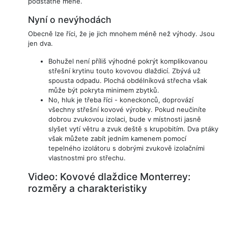
podstatně méně.
Nyní o nevýhodách
Obecně lze říci, že je jich mnohem méně než výhody. Jsou
jen dva.
Bohužel není příliš výhodné pokrýt komplikovanou
střešní krytinu touto kovovou dlaždicí. Zbývá už
spousta odpadu. Plochá obdélníková střecha však
může být pokryta minimem zbytků.
No, hluk je třeba říci - koneckonců, doprovází
všechny střešní kovové výrobky. Pokud neučiníte
dobrou zvukovou izolaci, bude v místnosti jasně
slyšet vytí větru a zvuk deště s krupobitím. Dva ptáky
však můžete zabít jedním kamenem pomocí
tepelného izolátoru s dobrými zvukově izolačními
vlastnostmi pro střechu.
Video: Kovové dlaždice Monterrey:
rozměry a charakteristiky