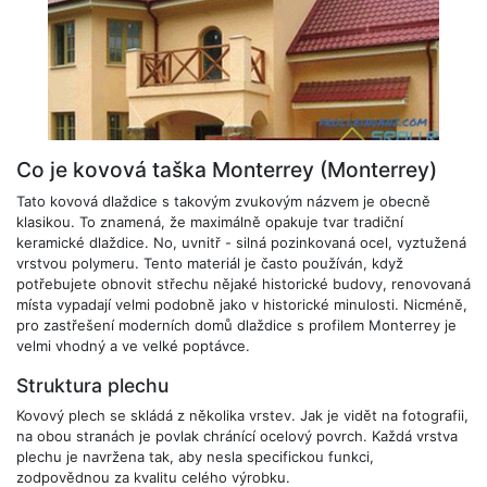
Co je kovová taška Monterrey (Monterrey)
Tato kovová dlaždice s takovým zvukovým názvem je obecně
klasikou. To znamená, že maximálně opakuje tvar tradiční
keramické dlaždice. No, uvnitř - silná pozinkovaná ocel, vyztužená
vrstvou polymeru. Tento materiál je často používán, když
potřebujete obnovit střechu nějaké historické budovy, renovovaná
místa vypadají velmi podobně jako v historické minulosti. Nicméně,
pro zastřešení moderních domů dlaždice s profilem Monterrey je
velmi vhodný a ve velké poptávce.
Struktura plechu
Kovový plech se skládá z několika vrstev. Jak je vidět na fotografii,
na obou stranách je povlak chránící ocelový povrch. Každá vrstva
plechu je navržena tak, aby nesla specifickou funkci,
zodpovědnou za kvalitu celého výrobku.