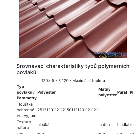
Srovnávací charakteristiky typů polymerních
povlaků
120> 5 - 8 120> Maximální teplota
Typ
Matný
povlaku /
Polyester
Pural
Pl
polyester
Parametry
Tloušťka
ochranné
25121201121121501121201121121
vrstvy, µm
Textura
hladká
matná
hladká
re
nátěru