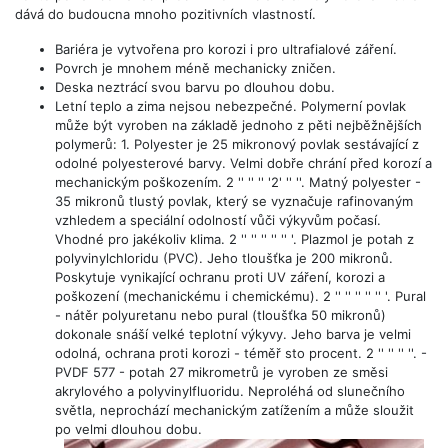
dává do budoucna mnoho pozitivních vlastností.
Bariéra je vytvořena pro korozi i pro ultrafialové záření.
Povrch je mnohem méně mechanicky zničen.
Deska neztrácí svou barvu po dlouhou dobu.
Letní teplo a zima nejsou nebezpečné. Polymerní povlak
může být vyroben na základě jednoho z pěti nejběžnějších
polymerů: 1. Polyester je 25 mikronový povlak sestávající z
odolné polyesterové barvy. Velmi dobře chrání před korozí a
mechanickým poškozením. 2 '' '' '' '2' '' ''.
Matný polyester
-
35 mikronů tlustý povlak, který se vyznačuje rafinovaným
vzhledem a speciální odolností vůči výkyvům počasí.
Vhodné pro jakékoliv klima. 2 '' '' '' '' '' '. Plazmol je potah z
polyvinylchloridu (PVC). Jeho tloušťka je 200 mikronů.
Poskytuje vynikající ochranu proti UV záření, korozi a
poškození (mechanickému i chemickému). 2 '' '' '' '' '' '.
Pural
- nátěr polyuretanu nebo pural (tloušťka 50 mikronů)
dokonale snáší velké teplotní výkyvy. Jeho barva je velmi
odolná, ochrana proti korozi - téměř sto procent. 2 '' '' '' ''. -
PVDF 577 - potah 27 mikrometrů je vyroben ze směsi
akrylového a polyvinylfluoridu. Neproléhá od slunečního
světla, neprochází mechanickým zatížením a může sloužit
po velmi dlouhou dobu.