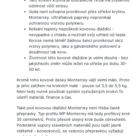
odolnost vůči stresu.
Voda není schopna proniknout přes střešní krytinu
Monterrey. Ultrafialové paprsky nepronikají
ochrannou vrstvou polymeru.
Kolísání teploty nepoškodí kovovou dlaždici -
nevypadne z chladu a neztratí svůj vzhled od tepla.
Koroze nemá téměř žádnou šanci proniknout skrz
vrstvy polymeru, laku a galvanického pokovení a
dosáhnout tak kovu.
Životnost této kovové dlaždice je velmi dlouhá - bez
jakýchkoliv změn může ležet na střeše po dobu 30-
50 let.
Kromě toho kovové desky Monterrey váží velmi málo. Proto
je jeho zatížení na krokvích malé - pouze od 3,5 do 5,5 kg.
Není tedy nutné používat systém vyztužených krokví.To
ušetří materiál, finance a čas.
Také pod kovovou dlaždicí Monterrey není třeba časté
přepravky. Typ profilu MP Monterrey má tedy profilový krok
35 centimetrů. Proto přesně stejný krok bude obreshetki.
Podstatné úspory stavebních materiálů jsou opět jasně
viditelné - koneckonců, se vzácnou přepravkou vyžadují