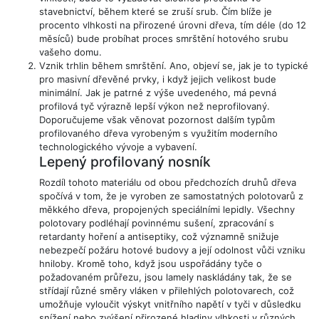
stavebnictví, během které se zruší srub. Čím blíže je
procento vlhkosti na přirozené úrovni dřeva, tím déle (do 12
měsíců) bude probíhat proces smrštění hotového srubu
vašeho domu.
Vznik trhlin během smrštění. Ano, objeví se, jak je to typické
pro masivní dřevěné prvky, i když jejich velikost bude
minimální. Jak je patrné z výše uvedeného, ​​má pevná
profilová tyč výrazně lepší výkon než neprofilovaný.
Doporučujeme však věnovat pozornost dalším typům
profilovaného dřeva vyrobeným s využitím moderního
technologického vývoje a vybavení.
Lepený profilovaný nosník
Rozdíl tohoto materiálu od obou předchozích druhů dřeva
spočívá v tom, že je vyroben ze samostatných polotovarů z
měkkého dřeva, propojených speciálními lepidly. Všechny
polotovary podléhají povinnému sušení, zpracování s
retardanty hoření a antiseptiky, což významně snižuje
nebezpečí požáru hotové budovy a její odolnost vůči vzniku
hniloby. Kromě toho, když jsou uspořádány tyče o
požadovaném průřezu, jsou lamely naskládány tak, že se
střídají různé směry vláken v přilehlých polotovarech, což
umožňuje vyloučit výskyt vnitřního napětí v tyči v důsledku
snížení nebo zvýšení přirozené hladiny vlhkosti v různých