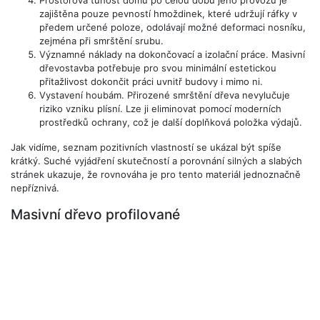
Prostorová tuhost domu po celou dobu jeho provozu je
zajištěna pouze pevností hmoždinek, které udržují ráfky v
předem určené poloze, odolávají možné deformaci nosníku,
zejména při smrštění srubu.
Významné náklady na dokončovací a izolační práce. Masivní
dřevostavba potřebuje pro svou minimální estetickou
přitažlivost dokončit práci uvnitř budovy i mimo ni.
Vystavení houbám. Přirozené smrštění dřeva nevylučuje
riziko vzniku plísní. Lze ji eliminovat pomocí moderních
prostředků ochrany, což je další doplňková položka výdajů.
Jak vidíme, seznam pozitivních vlastností se ukázal být spíše
krátký. Suché vyjádření skutečností a porovnání silných a slabých
stránek ukazuje, že rovnováha je pro tento materiál jednoznačně
nepříznivá.
Masivní dřevo profilované