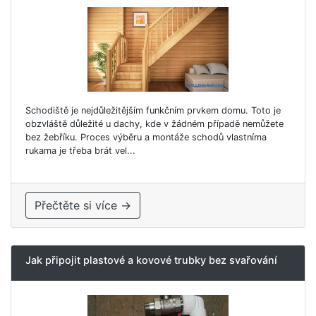
Schodiště je nejdůležitějším funkčním prvkem domu. Toto je
obzvláště důležité u dachy, kde v žádném případě nemůžete
bez žebříku. Proces výběru a montáže schodů vlastníma
rukama je třeba brát vel...
Přečtěte si více →
Jak připojit plastové a kovové trubky bez svařování