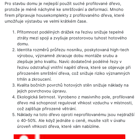
Pro stavbu domu je nejlepší použít suché profilované dřevo,
protože je méně náchylné ke smršťování a deformaci. Mnoho
firem připravuje housekomplekty z profilovaného dřeva, které
umožňuje výstavbu ve velmi krátkém čase.
Přítomnost podélných drážek na řezivu snižuje tepelné
ztráty mezi spoji a zvyšuje prostorovou tuhost hotového
domu.
Identita rozměrů průřezu nosníku, poskytovaná high-tech
výrobou, významně zkracuje dobu montáže srubu a
zlepšuje jeho kvalitu. Navíc dodatečné podélné řezy v
řezivu odstraňují vnitřní napětí dřeva, které se objevuje při
přirozeném smrštění dřeva, což snižuje riziko významných
trhlin a zkroucení.
Kvalita bočních povrchů hotových stěn snižuje náklady na
jejich povrchovou úpravu.
Ekologická šetrnost. Vyrobeno z masivního pole, profilované
dřevo má schopnost regulovat vlhkost vzduchu v místnosti,
což zajišťuje přirozené větrání.
Náklady na toto dřevo oproti neprofilovanému jsou nejdražší
o 40-50%. Ale když jednáte o ceně, musíte vzít v úvahu
úroveň vlhkosti dřeva, které vám nabízíme.