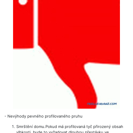
-
Nevýhody pevného profilovaného pruhu
Smrštění domu.Pokud má profilovaná tyč přirozený obsah
vlhkosti, bude to vyžadovat dlouhou přestávku ve