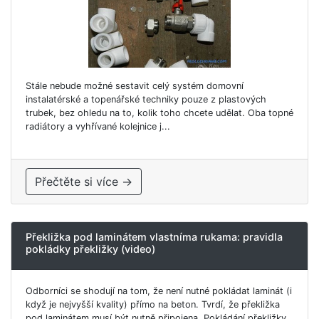
Stále nebude možné sestavit celý systém domovní
instalatérské a topenářské techniky pouze z plastových
trubek, bez ohledu na to, kolik toho chcete udělat. Oba topné
radiátory a vyhřívané kolejnice j...
Přečtěte si více →
Překližka pod laminátem vlastníma rukama: pravidla
pokládky překližky (video)
Odborníci se shodují na tom, že není nutné pokládat laminát (i
když je nejvyšší kvality) přímo na beton. Tvrdí, že překližka
pod laminátem musí být nutně připojena. Pokládání překližky