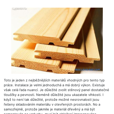
Toto je jeden z nejběžnějších materiálů vhodných pro tento typ
práce. Instalace je velmi jednoduchá a má dobrý výkon. Existuje
však celá řada nuancí. Je důležité zvolit stěnový panel dostatečné
tloušťky a pevnosti. Neméně důležité jsou ukazatele vlhkosti. I
když to není tak důležité, protože možné nesrovnalosti jsou
řešeny skladováním materiálu v otevřených prostorách. No a
samozřejmě, protože jakmile je materiál dřevěný a má být
namontován na vzduchu, musí být obložení impregnováno