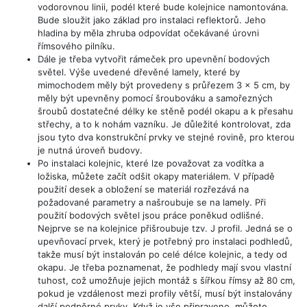
vodorovnou linii, podél které bude kolejnice namontována.
Bude sloužit jako základ pro instalaci reflektorů. Jeho
hladina by měla zhruba odpovídat očekávané úrovni
římsového pilníku.
Dále je třeba vytvořit rámeček pro upevnění bodových
světel. Výše uvedené dřevěné lamely, které by
mimochodem měly být provedeny s průřezem 3 x 5 cm, by
měly být upevněny pomocí šroubováku a samořezných
šroubů dostatečné délky ke stěně podél okapu a k přesahu
střechy, a to k nohám vazníku. Je důležité kontrolovat, zda
jsou tyto dva konstrukční prvky ve stejné rovině, pro kterou
je nutná úroveň budovy.
Po instalaci kolejnic, které lze považovat za vodítka a
ložiska, můžete začít odšit okapy materiálem. V případě
použití desek a obložení se materiál rozřezává na
požadované parametry a našroubuje se na lamely. Při
použití bodových světel jsou práce poněkud odlišné.
Nejprve se na kolejnice přišroubuje tzv. J profil. Jedná se o
upevňovací prvek, který je potřebný pro instalaci podhledů,
takže musí být instalován po celé délce kolejnic, a tedy od
okapu. Je třeba poznamenat, že podhledy mají svou vlastní
tuhost, což umožňuje jejich montáž s šířkou římsy až 80 cm,
pokud je vzdálenost mezi profily větší, musí být instalovány
další podpěrné prvky. Když je vše připraveno, můžete