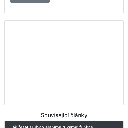
Související články
Jak řezat sruby vlastníma rukama: funkce