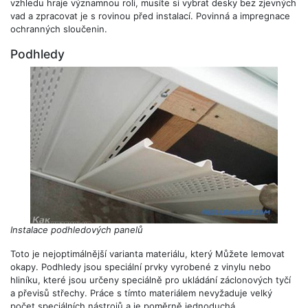
vzhledu hraje významnou roli, musíte si vybrat desky bez zjevných
vad a zpracovat je s rovinou před instalací. Povinná a impregnace
ochranných sloučenin.
Podhledy
Instalace podhledových panelů
Toto je nejoptimálnější varianta materiálu, který Můžete lemovat
okapy. Podhledy jsou speciální prvky vyrobené z vinylu nebo
hliníku, které jsou určeny speciálně pro ukládání záclonových tyčí
a převisů střechy. Práce s tímto materiálem nevyžaduje velký
počet speciálních nástrojů a je poměrně jednoduchá