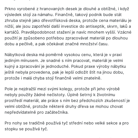
Prkno vyrobené z hranovaných desek je dlouhé a obtížné, i když
výsledek stojí za námahu. Finančně, takový podnik bude stát
zhruba stejně jako dřevotřísková deska, protože cena materiálu je
nižší, ale jsou zapotřebí další investice do antiseptik, skvrn, laků a
kartáčů. Pravděpodobnost stažení je navíc mnohem vyšší. Vzácné
použití je způsobeno potřebou zpracovávat materiál po dlouhou
dobu a pečlivě, a pak očekávat značné množství času.
Nábytková deska má poměrně vysokou cenu, která je v praxi
jediným mínusem. Je snadné s ním pracovat, materiál je velmi
kujný a zpracování je jednoduché. Pokud praxe výroby nábytku
ještě nebyla provedena, pak je lepší odložit štít na jinou dobu,
protože i malá chyba stojí finančně velmi znatelně.
Pole je nejdražší mezi svými kolegy, protože při jeho výrobě
nebyly použity žádné nečistoty. Úplně šetrný k životnímu
prostředí materiál, ale práce s ním bez předchozích zkušeností je
velmi obtížné, protože některé druhy dřeva se mohou chovat
nepředvídatelně pro začátečníka.
Pro nohy se tradičně používá tyč střední nebo velké sekce a pro
stopku se používá tyč.