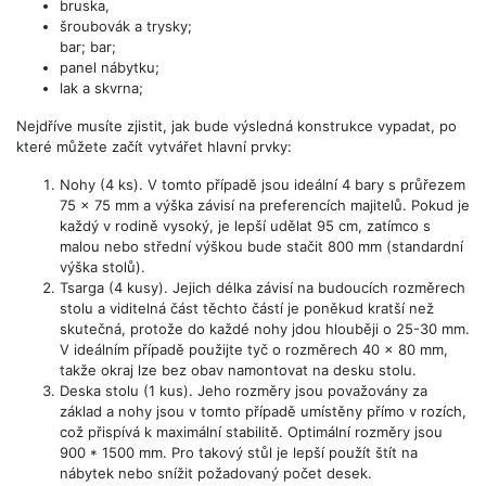
bruska,
šroubovák a trysky;
bar; bar;
panel nábytku;
lak a skvrna;
Nejdříve musíte zjistit, jak bude výsledná konstrukce vypadat, po
které můžete začít vytvářet hlavní prvky:
Nohy (4 ks). V tomto případě jsou ideální 4 bary s průřezem
75 x 75 mm a výška závisí na preferencích majitelů. Pokud je
každý v rodině vysoký, je lepší udělat 95 cm, zatímco s
malou nebo střední výškou bude stačit 800 mm (standardní
výška stolů).
Tsarga (4 kusy). Jejich délka závisí na budoucích rozměrech
stolu a viditelná část těchto částí je poněkud kratší než
skutečná, protože do každé nohy jdou hlouběji o 25-30 mm.
V ideálním případě použijte tyč o rozměrech 40 x 80 mm,
takže okraj lze bez obav namontovat na desku stolu.
Deska stolu (1 kus). Jeho rozměry jsou považovány za
základ a nohy jsou v tomto případě umístěny přímo v rozích,
což přispívá k maximální stabilitě. Optimální rozměry jsou
900 * 1500 mm. Pro takový stůl je lepší použít štít na
nábytek nebo snížit požadovaný počet desek.