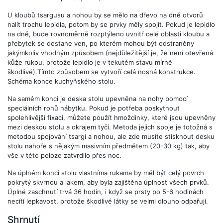
U kloubů tsargusu a nohou by se mělo na dřevo na dně otvorů
nalít trochu lepidla, potom by se prvky měly spojit. Pokud je lepidlo
na dně, bude rovnoměrně rozptýleno uvnitř celé oblasti kloubu a
přebytek se dostane ven, po kterém mohou být odstraněny
jakýmkoliv vhodným způsobem (nejdůležitější je, že není otevřená
kůže rukou, protože lepidlo je v tekutém stavu mírně
škodlivé).Tímto způsobem se vytvoří celá nosná konstrukce.
Schéma konce kuchyňského stolu.
Na samém konci je deska stolu upevněna na nohy pomocí
speciálních rohů nábytku. Pokud je potřeba poskytnout
spolehlivější fixaci, můžete použít hmoždinky, které jsou upevněny
mezi deskou stolu a okrajem tyčí. Metoda jejich spoje je totožná s
metodou spojování tsargi a nohou, ale zde musíte stisknout desku
stolu nahoře s nějakým masivním předmětem (20-30 kg) tak, aby
vše v této poloze zatvrdilo přes noc.
Na úplném konci stolu vlastníma rukama by měl být celý povrch
pokrytý skvrnou a lakem, aby byla zajištěna úplnost všech prvků.
Úplné zaschnutí trvá 36 hodin, i když se prsty po 5-6 hodinách
necítí lepkavost, protože škodlivé látky se velmi dlouho odpařují.
Shrnutí